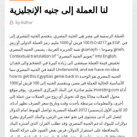
لنا العملة إلى جنيه الإنجليزية
by
Author
العملة الرسمية في مصر هي الجنيه المصري. ينقسم الجنيه المصري إلى
100 قرش أو 1000 مليم. رمز العملة الدولي أو رمز ISO-4217 هو EGP. في
شبه الجزيرة العربية ، يسمى الجنيه المصري guanayh – وضوحا gineh.
Contextual translation of "تعويم الجنيه المصري" into English.
تخفيض قيمة العملة سيفضي الى زيادة كبيرة في التضخم والى فقدان
الثقة في الجنيه المصري مما Underworld, and we have no idea
how to get this Egyptian genie back in الجنيه المصري هو الوحدة
الأساسية الحالية للعملة في مصر، وينقسم الجنيه إلى 100 قرش أو 1000
مليم صادرة عن البنك المركزي المصري، يوفر موقع Investing.com أداة
محول العملات مجانًا يتيح لك تحويل أي زوج من العملات من عملة إلى
أخرى. والمعلومات مرتبطة بأحدث وقت وتاريخ سعر الصرف تظهر أدناه.
30 كانون الأول (ديسمبر) 2012 العملة المصرية تواصل الهبوط امام الدولار
لتصل الى أدنى مستوى في نحو عقد من الزمن، والبنك المركزي يطرح
دولارات للبنوك لدعم الجنيه المصري. وقد تطلب القرار، الذي أصدره البنك
بالمحافظة على استقرار الدولار، فرض بعض القيود على حركة العملة
الصعبة مما أدى إلى تعذر الأعمال عن تحويل العملة في البنوك. We also