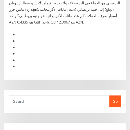
النرويجى هو العملة في النرويج (لا ، ولا ، درونينغ ماود لاند), و سفالبارد ويان
مايين جزر (sj, sjm). مانات الأذربيجانية (azn) إلى جنيه بريطاني (gbp)
أسعار صرف العملات كم عدد مانات الأذربيجانية هو جنيه بريطاني؟ واحد
AZN هو 0.4335 GBP واحد GBP هو 2.3067 AZN.
Go