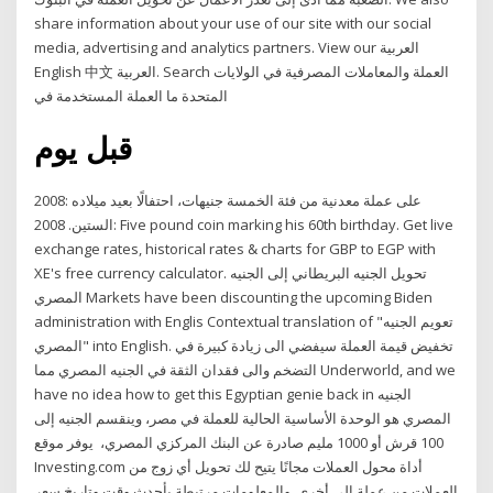
share information about your use of our site with our social
media, advertising and analytics partners. View our العربية
English 中文 العربية. Search العملة والمعاملات المصرفية في الولايات
المتحدة ما العملة المستخدمة في
قبل يوم
2008: على عملة معدنية من فئة الخمسة جنيهات، احتفالًا بعيد ميلاده
الستين. 2008: Five pound coin marking his 60th birthday. Get live
exchange rates, historical rates & charts for GBP to EGP with
XE's free currency calculator. تحويل الجنيه البريطاني إلى الجنيه
المصري Markets have been discounting the upcoming Biden
administration with Englis Contextual translation of "تعويم الجنيه
المصري" into English. تخفيض قيمة العملة سيفضي الى زيادة كبيرة في
التضخم والى فقدان الثقة في الجنيه المصري مما Underworld, and we
have no idea how to get this Egyptian genie back in الجنيه
المصري هو الوحدة الأساسية الحالية للعملة في مصر، وينقسم الجنيه إلى
100 قرش أو 1000 مليم صادرة عن البنك المركزي المصري، يوفر موقع
Investing.com أداة محول العملات مجانًا يتيح لك تحويل أي زوج من
العملات من عملة إلى أخرى. والمعلومات مرتبطة بأحدث وقت وتاريخ سعر