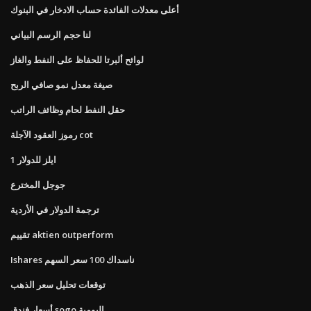
أعلى معدلات الفائدة حساب الادخار في البنوك
لنا حجم الرسم البياني
لوائح ألبرتا للحفاظ على النفط والغاز
صيغة معدل نمو صافي الربح
حقل النفط لحام وظائف الراتب
رموز العقود الآجلة cot
1 ايلز للدولار
جوجل المخترع
ترجمة الدولار في الأردية
تقييم aktien outperform
Ishares ناسداك 100 سعر السهم
توقعات تحليل سعر الذهب
أسعار فندق sogo اليومية