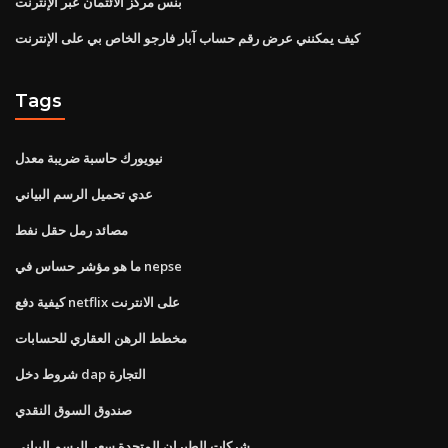
بنس مركز الائتمان عبر الإنترنت
كيف يمكنني عرض رقم حساب آبار فارجو الخاص بي على الإنترنت
Tags
نيويورك حاسبة ضريبة معدل
عدي تحميل الرسم البياني
مصائد رمل حقل نفط
ما هو مؤشر حساس في nepse
كيفية دفع netflix على الانترنت
مخطط الرهن العقاري للحسابات
شروط دخل dap التجارة
صندوق السوق النقدي
شركات الطيران المتحدة سعر الرسم البياني