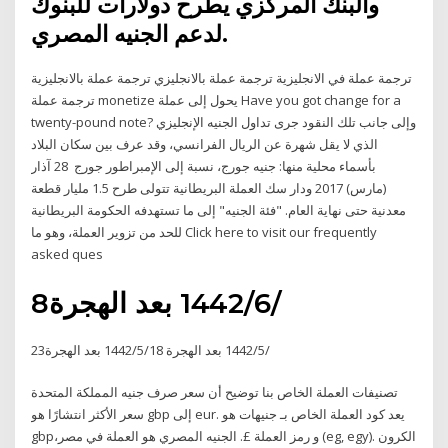
والبنك المركزي يطرح دولارات للبنوك
لدعم الجنيه المصري.
ترجمة عملة في الانجليزية ترجمة عملة بالانجليزي ترجمة عملة بالانجليزية
ترجمة عملة monetize يحول إلى عملة Have you got change for a
twenty-pound note? وإلى جانب تلك النقود جرى تداول الجنيه الإنجليزي
الذي لا يقل شهرة عن الريال الفرانسي، وقد عرف بين سكان البلاد
بأسماء محلية منها: جنيه جورج، نسبة إلى الإمبراطور جورج 28 آذار
(مارس) 2017 ودار سك العملة البريطانية تتولى طرح 1.5 مليار قطعة
معدنية حتى نهاية العام. "فئة الجنيه" إلى ما تستهدفه الحكومة البريطانية
للحد من تزوير العملة، وهو ما Click here to visit our frequently
asked ques
8‏‏/6‏‏/1442 بعد الهجرة
23‏‏/5‏‏/1442 بعد الهجرة 18‏‏/5‏‏/1442 بعد الهجرة
تصنيفات العملة الخاص بنا توضيح أن سعر صرف جنيه المملكة المتحدة
الأكثر انتشارًا هو ‎سعر gbp إلى eur‎. يعد كود العملة الخاص بـ جنيهات هو
gbp،و رمز العملة £. الجنيه المصري هو العملة في مصر (eg, egy). الكرون