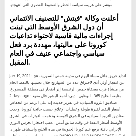
مؤشر على هزيمة سياسة الحظر والضغوط القصوى التي انتهجتها
أعلنت وكالة "فيتش" للتصنيف الائتماني
أن دول الشرق الأوسط التي تبنت
إجراءات مالية قاسية لاحتواء تداعيات
كورونا على ماليتها، مهددة برد فعل
سياسي واجتماعي عنيف في العام
المقبل.
Jan 19, 2021 · اندلع حريق هائل مساء اليوم في مدينة حمص السورية، نتج
عن انفجار أولي أدى لاحتراق عدد من الصهاريج خلال تحميلها بالنفط الخام
من منشأة قرب مصفاة حمص الرئيسية إثر انفجار في منطقة المستودع.
2 days ago · متابعة الخليج 365 - ابوظبي - دبي: أحمد البشير قال معهد
صناديق الثروة السيادية في تقرير حديث إنه على الرغم من انخفاض
أسعار النفط لفترة طويلة وعمليات الإغلاق بسبب جائحة كورونا، وجدت
صناديق الثروة السيادية في الشرق الأوسط ودعمت التوترات في الشرق
الأوسط أسعار النفط في وقت سابق أمس، عقب احتجاز الحرس الثوري
الإيراني ناقلة ترفع علم كوريا الجنوبية في مياه الخليج واستئناف طهران
تخصيب اليورانيوم بنسبة أعلى. RADIO HOLLAND MIDDLE EAST LLC. 4