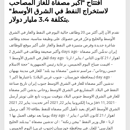
افتتاح "أكبر مصفاة للغاز المصاحب
لاستخراج النفط في الشرق الأوسط"
بتكلفة 3.4 مليار دولار.
تقدم الآن إلى أكثر من 20 وظائف خالية اليوم في النفط والغاز في الشرق
الأوسط والخليج وعزّز فرص حصولك على وظيفة مناسبة. ستجد وظائف
شاغرة جديدة وفرص متميزة في النفط والغاز على أكبر موقع للوظائف
وأكبر صحيفة وظائف في الشرق 2 days ago · إيران تدشّن أكبر مصفاة
للغاز في الشرق الأوسط 1 day ago · اهواز / 21 كانون الثاني / يناير / ارنا
– اقيمت صباح اليوم الخميس، برعاية رئيس الجمهورية "حجة الاسلام
حسن روحاني"، مراسم تدشين "مصفاة بيد بلند" للغاز في مدينة بهبهان
(بمحافظة خوزستان - جنوب غربي البلاد)؛ باعتبارها اكبر 1 day ago ·
تدشين أكبر مصفاة للغاز في الشرق الاوسط جنوب إيران تاريخ صناعة
النفط في البلاد. المشاريع في الشرق الاوسط روحاني يدشن اكبر مصفاة
للغاز في الشرق الاوسط جنوبي البلاد بتوقيت بيروت تابع على تويتر أرسل
بريدا إلكترونيا يناير 22, 2021 آخر تحديث: يناير 22, 2021 Jan 11, 2021 ·
الشرق الأوسط العراق يعيد تأهيل أكبر مصفاة للنفط بطاقة 70 ألف برميل
يوميا بعد توقف العمل بها 1 day ago · اهواز / 21 كانون الثاني / يناير /
ارنا – قال وزير النفط "بيجن زنكنة" : ان تدشين مصفاة "بيدبلند الخليج
الفارسي" للغاز، في محافظة خوزستان (جنوب غربي) اليوم الخميس،