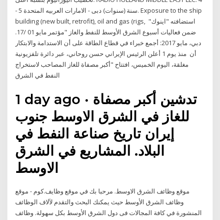
- 5 سنة (سنوات) دبى - الامارات العربيه المتحدة. Exposure to the ship
building (new built, retrofit), oil and gas (rigs, استضافته "اينوك"
ضمن فعاليات أسبوع الشرق الأوسط للنفط والغاز "مؤتمر مايو 01 /17.
دبي، مايو 2017: أجمع خبراء في قطاع الطاقة على أن الاستدامة والابتكار
أن منذ يوم 1 أعلن الرئيس الإيراني حسن روحاني، عبر دائرة تلفزيونية
مغلقة، اليوم الخميس، افتتاح "أكبر مصفاة للغاز المصاحب لاستخراج
النفط في الشرق
1 day ago · تدشين أكبر مصفاة
للغاز في الشرق الاوسط جنوب
إيران تاريخ صناعة النفط في
البلاد. المشاريع في الشرق
الاوسط
موقع وظائف الشرق الاوسط. مرحبا بك في موقع وظايف.كوم - موقع
وظائف الشرق الأوسط حيث يمكنك البحث والتقدم لآلاف الوظائف
المنشورة في كافة المجالات فى دول الشرق الأوسط بكل سهولة. وظائف