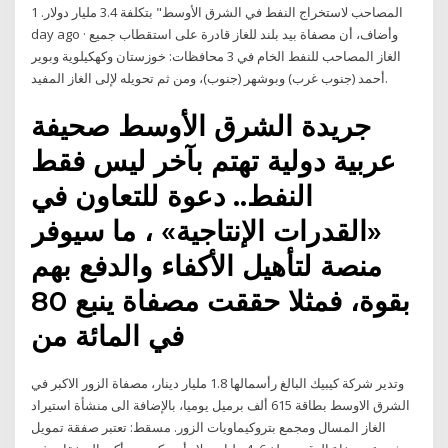
المصاحب لاستخراج النفط في الشرق الأوسط" بتكلفة 3.4 مليار دولار. 1
day ago · وأضاف، أن مصفاة بيد بلند للغاز قادرة على استقطاب جميع
الغاز المصاحب للنفط الخام في 3 محافظات: خوزستان وكهكيلوية وبوير
أحمد (جنوب غرب) وبوشهر (جنوب)، ومن ثم تحويله لإلى الغاز المفيد.
جريدة الشرق الأوسط صحيفة
عربية دولية تهتم بآخر ليس فقط
النفط.. دعوة للتعاون في
«القدرات الإنتاجية» ، ما سيوفر
منصة لتأهيل الأكفاء والدفع بهم
بقوة، فمثلا حققت مصفاة ينبع 80
في المائة من
وتدير شركة كيبيك البالغ رأسمالها 1.8 مليار دينار، مصفاة الزور الاكبر في
الشرق الاوسط بطاقة 615 ألف برميل يوميا، بالإضافة الى منشأة استيراد
الغاز المسال ومجمع بتروكيماويات الزور. مسقط: تعتبر صفقة تمويل