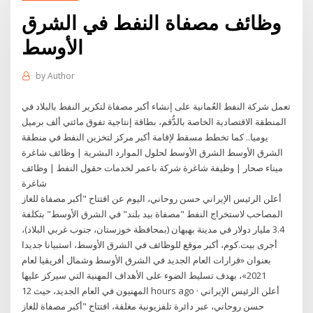
وظائف مصفاة النفط في الشرق
الأوسط
by
Author
تعمل شركة النفط العُمانية على إنشاء أكبر مصفاة لتكرير النفط بالبلاد في
المنطقة الاقتصادية الخاصة بالدُّقم، بطاقة إنتاجية تفوق مائتي ألف برميل
يوميا.. كما تخطط مسقط لإقامة أكبر مركز لتخزين النفط في منطقة
الشرق الأوسط الشرق الأوسط لحلول الموارد البشرية | وظائف شاغرة
ميناء صحار | وظيفة شاغرة شركة باعمر لخدمات حقول النفط | وظائف
شاغرة
أعلن الرئيس الإيراني حسن روحاني، اليوم عن افتتاح "أكبر مصفاة للغاز
المصاحب لاستخراج النفط "مصفاة بيد بلند" في الشرق الأوسط" بتكلفة
3.4 مليار دولار في مدينة بهبهان (بمحافظة خوزستان، جنوب غربي البلاد)،
أجرى بيت.كوم، أكبر موقع للوظائف في الشرق الأوسط، استبيانا جديدا
بعنوان «قرارات العام الجديد في الشرق الأوسط وشمال أفريقيا لعام
2021»، بهدف تسليط الضوء على الأهداف المهنية التي سيركز عليها
المهنيون في العام الجديد، حيث 12 hours ago · أعلن الرئيس الإيراني
حسن روحاني، عبر دائرة تلفزيونية مغلقة، افتتاح "أكبر مصفاة للغاز