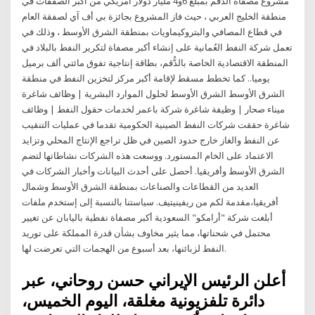
مشروع مصفاة الدقم بمبلغ 6و4 مليار دولار أمريكي من أكبر الصفقات في
منطقة الخليج العربي ، حيث فاز المشروع بجائزة بي أف آي لصفقة العام
في قطاع المصافي والبتروكيماويات بمنطقة الشرق الأوسط ، وذلك في
تعمل شركة النفط العُمانية على إنشاء أكبر مصفاة لتكرير النفط بالبلاد في
المنطقة الاقتصادية الخاصة بالدُّقم، بطاقة إنتاجية تفوق مائتي ألف برميل
يوميا.. كما تخطط مسقط لإقامة أكبر مركز لتخزين النفط في منطقة
الشرق الأوسط الشرق الأوسط لحلول الموارد البشرية | وظائف شاغرة
ميناء صحار | وظيفة شاغرة شركة باعمر لخدمات حقول النفط | وظائف
شاغرة حققت شركات النفط الصينية الحكومية تقدما في عمليات التنقيب
عن النفط والغاز خارج حدود الصين في ظل تراجع الإنتاج المحلي وتزايد
الاعتماد على الخام المستورد. ووسعت هذه الشركات نشاطاتها لتضم
الشرق الأوسط وأفريقيا. أحصل على أحدث البيانات وأخبار الشركات في
العديد من القطاعات والصناعات بمنطقة الشرق الأوسط وشمال
أفريقيا،مقدمة لكم من ريفينيتيف. سياستنا بالنسبة إلى إستخدم ملفات
أبلغت شركة "أرامكو" السعودية أكبر مصفاة نفطية باليابان عن تغيير
محتمل في شحناتها، مما يثير مخاوف بشأن قدرة المملكة على توريد
النفط لزبائنها، بعد أسبوع من الهجمات التي تعرضت لها.
أعلن الرئيس الإيراني حسن روحاني، عبر
دائرة تلفزيونية مغلقة، اليوم الخميس،