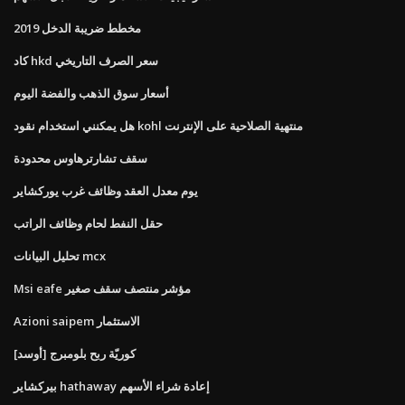
مخطط ضريبة الدخل 2019
كاد hkd سعر الصرف التاريخي
أسعار سوق الذهب والفضة اليوم
هل يمكنني استخدام نقود kohl منتهية الصلاحية على الإنترنت
سقف تشارترهاوس محدودة
يوم معدل العقد وظائف غرب يوركشاير
حقل النفط لحام وظائف الراتب
تحليل البيانات mcx
Msi eafe مؤشر منتصف سقف صغير
Azioni saipem الاستثمار
[أوسد] كوريّة ربح بلومبرج
بيركشاير hathaway إعادة شراء الأسهم