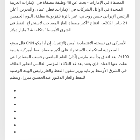
المصفاة في الإمارات - بحث عن 48 وظيفة مصفاة في الإمارات العربية
المتحدة في ااوائل الشركات في الإمارات, قطر, عمان والبحرين. أعلن
الرئيس الإيراني حسن روحاني، عبر دائرة تلفزيونية مغلقة، اليوم الخميس
21 يناير 2021م ، افتتاح "أكبر مصفاة للغاز المصاحب لاستخراج النفط في
الشرق الأوسط" بتكلفة 3.4 مليار دولار.
قال موقع CNN الأميركي في نسخته الاقتصادية أمس (الإثنين)، إن أرامكو
السعودية استكملت الاستحواذ على أكبر مصفاة نفط أميركية بنسبة
100%، بعد اتفاق بدأ منذ مارس (آذار) العام الماضي.وحسب المصادر التي
نقلت عنها القناة، فإن يعقد بعد غد الثلاثاء المؤتمر العالمي لتطور الطاقة
في الشرق الأوسط برعاية وزير شئون النفط والغاز رئيس الهيئة الوطنية
للنفط والغاز الدكتور عبدالحسين ميرزا، وينظم