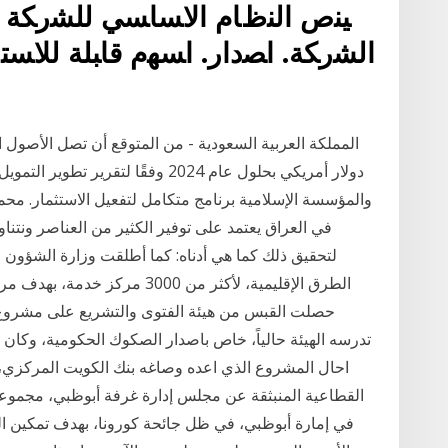
ﻴﻨﺹ ﺍﻟﻨﻅﺎﻡ ﺍﻻﺴﺎﺴﻲ ﻟﻠﺸﺭﻜﺔ 
ﺍﻟﺸﺭﻜﺔ. ﺍﺼﺩﺍﺭ. ﺍﺴﻬﻡ ﻗﺎﺒﻠﺔ ﻟﻼﺴﺘ
لتحقيق ذلك كما هي أدناه: كما أطلقت وزارة الشؤون ا
الطرق الإقليمية، لأكثر من 3000
تدرسه الهيئة حالياً، خاص باصدار الصكوك الحكومية، وكان ال
احال المشروع الذي اعده وصاغه بنك الكويت المركزي،
القطاعية المنبثقة عن مجلس إدارة غرفة أبوظبي، مجموعة
في إمارة أبوظبي، في ظل جائحة كورونا، بهدف تمكين ا