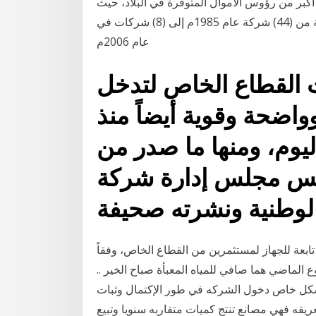
كبر من رؤوس الأموال المتوفرة في البلاد، حيث
ارتفع عدد الشركات المدرجة في سوق الأسهم السعودية من (44) شركة عام 1985م إلى (8) شركات في
عام 2006م
 القطاع الخاص لتدخل
واضحة وقوية أيضاً منذ
 2008 حتى اليوم، ومنها ما صدر من
يس مجلس إدارة شركة
الوطنية ونشرته صحيفة
اسة بيع 3 شركات إضافية تابعة للجهاز لمستثمرين من القطاع الخاص، وفقاً
ع الماضي هما صافي للمياه المعبأة صباح الخير ..
شكل خاص دخول الشركه في طور الإكتمال وثبات
ريقه فهي مصانع تنتج كميات متقاربه سنويا وتبيع