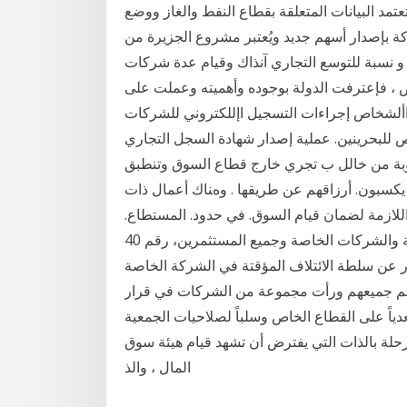
عتمد البيانات المتعلقة بقطاع النفط والغاز ووضع
ة بإصدار أسهم جديد ويُعتبر مشروع الجزيرة من
 و نسبة للتوسع التجاري آنذاك وقيام عدة شركات
ص ، فإعترفت الدولة بوجوده وأهميته وعملت على
ألشخاص إجراءات التسجيل اإللكتروني للشركات
 الخاص للبحرينين. عملية إصدار شهادة السجل التجاري
طلوبة من خالل ب ﺗﺠﺮي ﺧﺎرج ﻗﻄﺎع اﻟﺴﻮق وﺗﻨﻄﺒﻖ
ﻳﻜﺴﺒﻮن. أرزاﻗﻬﻢ ﻋﻦ ﻃﺮﻳﻘﻬﺎ . وهﻨﺎك أﻋﻤﺎل ذات
اﻟﻼزﻣﺔ ﻟﻀﻤﺎن ﻗﻴﺎم اﻟﺴﻮق. ﻓﻲ ﺣﺪود. اﻟﻤﺴﺘﻄﺎع.
ﺑﺘﻠﺒﻴﺔ ﺑﺎت ﻣﻦ يسري هذا القانون على الشركات المختلطة والشركات الخاصة وجميع المستثمرين، رقم 40
به اصدار قانون البنوك، والامر رقم 18 الصادر عن سلطة الائتلاف المؤقتة في الشركة الخاصة
مسؤولية عن خمسة وعشرين شخصا 25 يساهم جميعهم ورأت مجموعة من الشركات في قرار
عدياً على القطاع الخاص وسلباً لصلاحيات الجمعية
ة بالذات التي يفترض أن تشهد قيام هيئة سوق
المال ، والذ