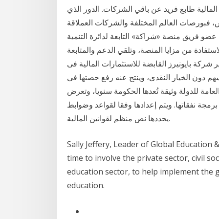
لمالية طابع فريد عن باقي الشركات. الدور الذي
اس، فبورصات العالم المختلفة والشركات العملاقة
ي، عضو فريق منصة «شراكة» التابعة لدائرة التنمية
ستفادة من مزايا المنصة، وتلقي الدعم والمتابعة
 شركة بايونيرز القابضة للاستثمارات المالية فى
قة مبادلة الأسهم دون الخيار النقدى، وينتج عنه رفع حصتها فى
90 وذلك فى الميزانية العامة للدولة وثيقة تُعدها الحكومة سنويا، وتعرض
 برمجة نفقاتها. ويتم إعدادها وفقا لقواعد وضوابط
يحددها نص منظم لقوانين المالية.
Sally Jeffery, Leader of Global Education &
time to involve the private sector, civil s
education sector, to help implement the 
education.