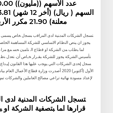
معلنة) 21.90 مكرر الأرباح التشغيلي (آخر12) 11.89
ﺘﺴﺠل ﺍﻟﺸﺭﻜﺎﺕ ﺍﻟﻤﺩﻨﻴﺔ ﻟﺩﻯ ﺍﻟﻤﺭﺍﻗﺏ ﺒﺴﺠل ﺨﺎﺹ ﻴﺴﻤﻰ ﻗﺭﺍﺭﻫ
ﻴﺠﻭﺯ ﺍﻥ ﻴﻨﺹ ﺍﻟﻨﻅﺎﻡ ﺍﻻﺴﺎﺴﻲ ﻟﻠﺸﺭﻜﺔ ﺍﻟﻤﺴﺎﻫﻤﺔ ﺍﻟﺨﺎﺼﺔ 
ﺍﻤﺎ ﺒﻁﻠﺏ ﻤﻥ ﺍﻟﺸﺭﻜﺔ ﺍﻭ ﻗﻁﺎﻉ ﺍﻟ. ﺘﺎﻤﻴﻥ ﺤﺴ ﻤﻊ ﻤﺭﺍﻋ
ﺘﺄﺴﻴﺱ ﺍﻟﺸﺭﻜﺔ ﻴﺠﻭﺯ ﻟﻠﺸﺭﻜﺔ ﺒﻘـﺭﺍﺭ ﺨـﺎﺹ ﺃﻥ. ﺘﻌﺩل ﻨﻅﺎﻤ
الأول (أكتوبر) 2020 أصدرت وزارة قطاع الأعمال ا
لإعداد مسودة نهائية تراعي مصالح العاملين والشركات تمهيد
ﺘﺴﺠل ﺍﻟﺸﺭﻜﺎﺕ ﺍﻟﻤﺩﻨﻴﺔ ﻟﺩﻯ
ﻗﺭﺍﺭﻫﺎ ﺍﻤﺎ ﺒﺘﺼﻔﻴﺔ ﺍﻟﺸﺭﻜﺔ ﺍﻭ ﺒ