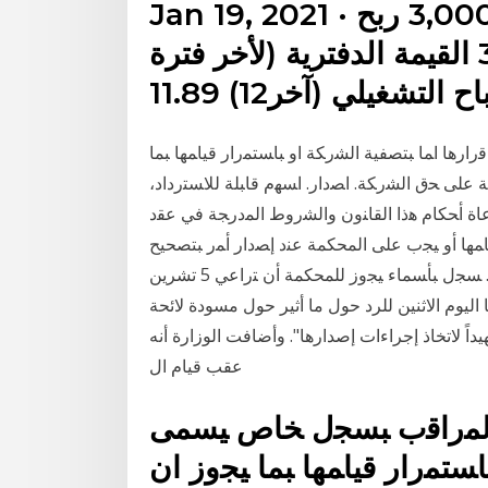
Jan 19, 2021 · عدد الأسهم ((مليون)) 3,000.00 ربح
السهم ( ريال) (أخر 12 شهر) 3.81 القيمة الدفترية (لأخر فترة
ﺎ ﺍﻤﺎ ﺒﺘﺼﻔﻴﺔ ﺍﻟﺸﺭﻜﺔ ﺍﻭ ﺒﺎﺴﺘﻤﺭﺍﺭ ﻗﻴﺎﻤﻬﺎ ﺒﻤﺎ
ﻋﻠﻰ ﺤﻕ ﺍﻟﺸﺭﻜﺔ. ﺍﺼﺩﺍﺭ. ﺍﺴﻬﻡ ﻗﺎﺒﻠﺔ ﻟﻼﺴﺘﺭﺩﺍﺩ،
ﺎﺓ ﺃﺤﻜﺎﻡ ﻫﺫﺍ ﺍﻟﻘﺎﻨﻭﻥ ﻭﺍﻟﺸﺭﻭﻁ ﺍﻟﻤﺩﺭﺠﺔ ﻓﻲ ﻋﻘﺩ
ﻬﺎ ﺃﻭ ﻴﺠﺏ ﻋﻠﻰ ﺍﻟﻤﺤﻜﻤﺔ ﻋﻨﺩ ﺇﺼﺩﺍﺭ ﺃﻤﺭ ﺒﺘﺼﺤﻴﺢ
ﺴﺠل ﺇﺤﺩﻯ ﺍﻟﺸﺭﻜﺎﺕ ﺍﻟﺘﻲ ﻴﻭﺠﺏ ﻋﻠﻴﻬﺎ ﻫﺫﺍ ﺍﻟﻘﺎﻨﻭﻥ ﺇﻴـﺩﺍﻉ. ﺴﺠل ﺒﺄﺴﻤﺎﺀ ﻴﺠﻭﺯ ﻟﻠﻤﺤﻜﻤﺔ ﺃﻥ ﺘﺭﺍﻋﻲ 5 تشرين
لعام بيانا اليوم الاثنين للرد حول ما أثير حول مسودة لائحة
اً لاتخاذ إجراءات إصدارها". وأضافت الوزارة أنه
عقب قيام ال
 ﺍﻟﻤﺭﺍﻗﺏ ﺒﺴﺠل ﺨﺎﺹ ﻴﺴﻤﻰ
ﺎﺴﺘﻤﺭﺍﺭ ﻗﻴﺎﻤﻬﺎ ﺒﻤﺎ ﻴﺠﻭﺯ ﺍﻥ