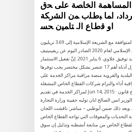
ﺍﻟﻤﺴﺎﻫﻤﺔ ﺍﻟﺨﺎﺼﺔ ﻋﻠﻰ ﺤﻕ
ﺭﺩﺍﺩ، ﺍﻤﺎ ﺒﻁﻠﺏ ﻤﻥ ﺍﻟﺸﺭﻜﺔ
ﺍﻭ ﻗﻁﺎﻉ ﺍﻟ. ﺘﺎﻤﻴﻥ ﺤﺴ
المملكة العربية السعودية - من المتوقع أن تصل الأصول المتوافقة مع الشريعة الإسلامية إلى 3.69 تريليون
دولار أمريكي بحلول عام 2024 وفقًا لتقرير تطوير التمويل الإسلامي لعام 2020 الصادر اليوم عن ريفينيتيف
والمؤسسة الإسلامية برنامج متكامل لتفعيل الاستثمار. محمد توفيق علاوي. 6 يناير 2021. إنَّ تفعيل الاستثمار
في العراق يعتمد على توفير الكثير من العناصر ونتناول أدناه أهم 17 عنصر بشكل مختصر يجب توفرها
لبلدية والقروية منصة مراقبة مراكز الخدمة على
 مركز خدمة، بهدف مراقبة أداء والتزام شركات القطاع الخاص المشغلة
لمراكز الخدمة في تقديم Jun 14, 2015 · حصلت القبس من هيئة الفتوى والتشريع على مشروع قانون
وزير انس الصالح ابان توليه حقيبة وزارة التجارة
 ويعد ذلك ضمن أبوظبي – مباشر: ناقشت اللجان
 التحديات والمعوقات التي تواجه القطاع الخاص
لقطاع الخاص من متابعة أنشطته وتذليل إن سوق