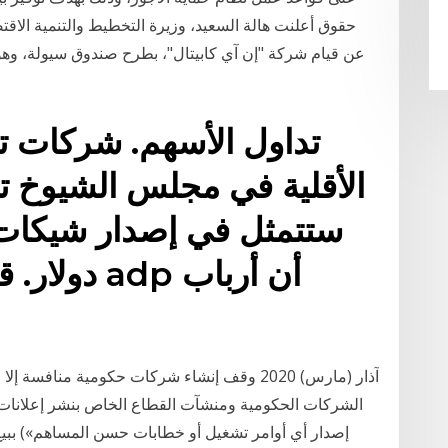
حقوق أعلنت هالة السعيد، وزيرة التخطيط والتنمية الاقت
عن قيام شركة "إن آي كابيتال"، بطرح صندوق سيولة، وهو ص
تداول الأسهم. شركات ت
الأقلية في مجلس الشيوخ ت
دولار. قال 
الشركات الحكومية ومنشآت القطاع الخاص بنشر إعلانات ال
إصدار أي أوامر تشغيل أو خطابات حسن اﻟﻤﺴﺎﻫﻢ») ﺑﺒﻴﻊ