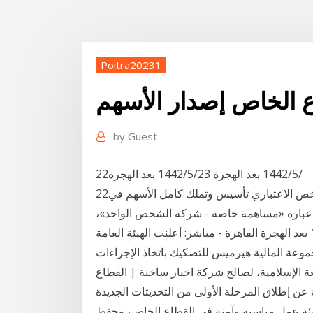
Poitra20231
 الخاص إصدار الأسهم
by
Guest
22‏‏/5‏‏/1442 بعد الهجرة 23‏‏/5‏‏/1442 بعد الهجرة
22‏‏/5‏‏/1442 بعد الهجرة 23‏‏/5‏‏/1442 بعد الهجرة كما يحق للشخص الاعتباري تأسيس وتملك كامل الأسهم في
 عبارة «مساهمة خاصة - شركة الشخص الواحد»،
وتسري عليه أحكام شركة المساهمة الخاصة. 14‏‏/5‏‏/1442 بعد الهجرة القاهرة - مباشر: أعلنت الهيئة العامة
جموعة المالية هيرميس للتصكيك باتخاذ الإجراءات
ة الإسلامية، لصالح شركة اخبار ساخنة | القطاع
لاجتماعية عن إطلاق المرحلة الأولى من التحديثات الجديدة
يئة عمل مناسبة وآمنة في القطاع الخاص، وحفظ