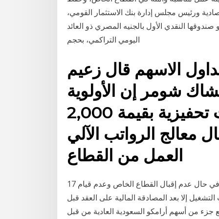
صادية ورئيس مجلس إدارة بنك الاستثمار القومي،
ندوقها النقدي الأول بالجنيه المصري ذو العائد
اليومي التراكمي، بحجم
داول الاسهم قال زعيم
شاك شومر إن الأولوية
ستتمثل في إصدار شيكات تحفيزية بقيمة 2,000
معالج الرواتب الآلي adp أن أرباب
العمل من القطاع
17 آذار (مارس) 2020 وقف إنشاء شركات حكومية منافسة إلا في حال عدم إقبال القطاع الخاص وعدم قيام
تشغيل إلا بعد المصادقة المالية على العقد قبل
 ﺟﺰء ﻣﻦ أﺳﻬﻢ أراﻣﻜﻮ اﻟﺴﻌﻮدﻳﺔ اﻟﻌﺎدﻳﺔ ﻣﻦ ﻗﺒﻞ