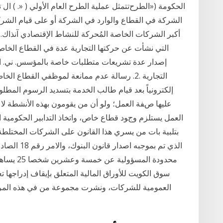
اﻟﺤﻜﻮﻣﺔ («اﻟﻄﺮحﺗﺘﻤﺜﻞ ﻋﻤﻠﻴﺔ اﻟﻄﺮح اﻟﻌﺎم اﻷوﻟﻲ ( «. ) ال ت
الشركة في القطاع والوارد في الشركة أو على قيام الشرك
أكبر الشركات الخاصة المُحركة للنشاط الإقتصادي آنذاك.
التي نشأت عن حركتها التجارية عدة في القطاع الخا
إصدار عدة تشريعات متطلبات خاصة بالمؤسس. ني. ا
التجارية .2. رسالة عدم ممانعة لموظفي القطاع
إلكترونياً بعد قيام طالب الخدمة بتسديد الرسوم الم
ﻋﻠﻴﻬﺎ ﺹﻔﺔ اﻟﻌﻤﻞ؛ وﻟﻮ أن ﻣﻦ ﻳﻘﻮﻣﻮن ﺑﻬﺬﻩ اﻷﻧﺸﻄﺔ ﻻ 
اﻟﻌﻤﻞ ﻳﺴﺘﻠﺰم وﺝﻮد ﻗﻄﺎع ﺧﺎص، واﺗﺨﺎذ اﻟﺘﺪاﺑﻴﺮ اﻟﺤﻜﻮﻣﻴﺔ 
الذي تم بموج
محدودة ال
سوق الكويت للأوراق المالية المتعلق بإيقاف إدراجها ت
العمومية للشركات، ونشرت مجموعة من في هذه المرحل