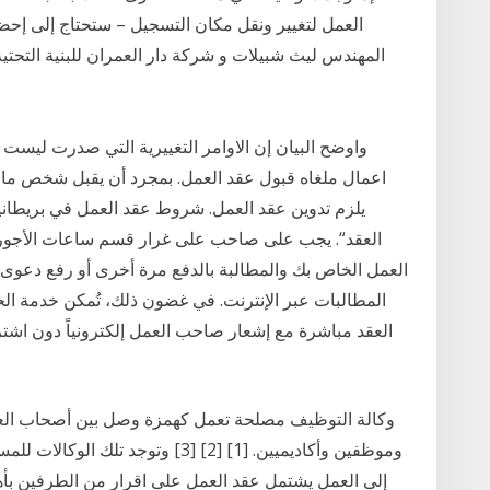
العمل لتغيير ونقل مكان التسجيل – ستحتاج إلى إح
المهندس ليث شبيلات و شركة دار العمران للبنية التحتي
واوضح البيان إن الاوامر التغييرية التي صدرت ليس
اعمال ملغاه قبول عقد العمل. بمجرد أن يقبل شخص ما
يلزم تدوين عقد العمل. شروط عقد العمل في بريطانيا.
العقد“. يجب على صاحب على غرار قسم ساعات الأجور
العمل الخاص بك والمطالبة بالدفع مرة أخرى أو رفع دعوى قض
المطالبات عبر الإنترنت. في غضون ذلك، تُمكن خدمة الخرو
العقد مباشرة مع إشعار صاحب العمل إلكترونياً دون اشتر
وكالة التوظيف مصلحة تعمل كهمزة وصل بين أصحاب الع
وموظفين وأكاديميين. [1] [2] [3] و
إلى العمل يشتمل عقد العمل على اقرار من الطرفين بأهل