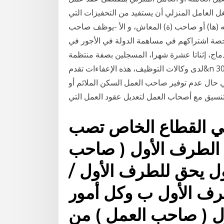
 العامل المنزلي أن يستفيد من التحفيزات التي
له (ها) أو صاحب (ة) المعاش، و الأ -يوظف صاحب
الشغل المستفيدين من تخفيض 20% من حصة اشتراكهم في مساهمة الدولة في الأجور في
ج، إثناتا عشرة شهرا، المسجلين بصفة منتظمة
لدى وكالات التوظيف، هذه الإعفاءات تقدم&n 30 آب (أغسطس) 2020 وكشفت وكالة الأنباء القطرية (قنا)
ي حال عدم توفير صاحب العمل السكن الملائم أو
لتنسيق مع أصحاب العمل لتعديل عقود العمل التي
ي القطاع الخاص تصب
الطرف الأول ( صاحب
ول يحق للطرف الأول /
رف الأول ب وكل أمور
ل ( صاحب العمل ) من