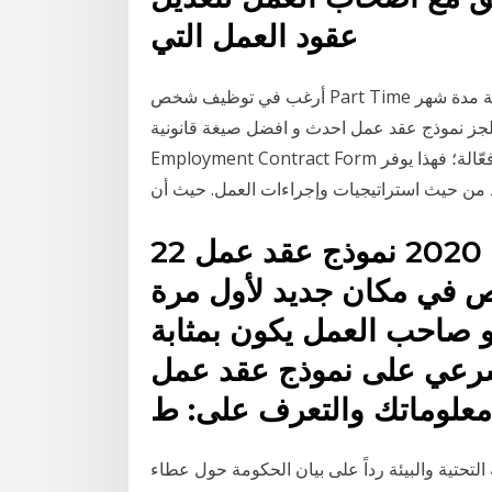
عقود العمل التي
أرغب في توظيف شخص Part Time يعمل عن بعد من الهند وفق الشروط التالية: 1- فترة التجربة مدة شهر
الجز نموذج عقد عمل احدث و افضل صيغة قانونية
Employment Contract Form تأتي أهمية كتابة العقود، من أهمية إدارة الالتزامات بطريقة فعّالة؛ فهذا يوفر
ائد من حيث استراتيجيات وإجراءات العمل. حيث أن
22 تشرين الثاني (نوفمبر) 2020 نموذج عقد عمل word من
ص في مكان جديد لأول مرة
و صاحب العمل يكون بمثابة
 على نموذج عقد عمل word يُمكنك إثراء
معلوماتك والتعرف على: ط
لتحتية والبيئة رداً على بيان الحكومة حول عطاء