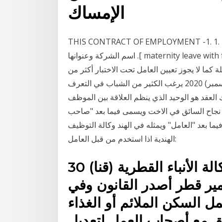
الإمساك
THIS CONTRACT OF EMPLOYMENT -1. 1. يعمل الموظف لدى صاحب العمل بصفة. ]صفة. العمل. [ في
]. اسم الشركة وعنوانها maternity leave with full pay for a. 2- يجب أن يتضمن عقد العمل أية مدة
ة كما لا يجوز تعيين العامل تحت الاختبار أكثر من
مدة واحدة عند نفس صاحب العمل 16 كانون الأول (ديسمبر) 2020 يرغب الكثير من الشباب في التعرف
عقد هو الوحيد الذي ينظم العلاقة بين الموظف
 نجاح السائق في الاخت ويسمى فيما بعد "صاحب
يما بعد "العامل" ويمثله في الهند وكالة التوظيف
الهندية اذا استخدم من قبل العامل:
30 آب (أغسطس) 2020 وكشفت وكالة الأنباء القطرية (قنا)
مير قطر أصدر القانون وفي
 السكن الملائم أو الغذاء
يق مع أصحاب العمل لتعديل