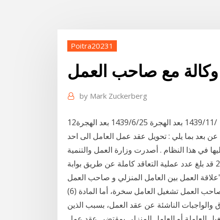
Poitra20231
كالة مع صاحب العمل
by
Mark Zuckerberg
12‏‏/11‏‏/1439 بعد الهجرة 25‏‏/6‏‏/1439 بعد الهجرة
رن عن بعد بما يلي : تحويل عقد عمل العامل الى احد
ا في هذا النظام . أصدرت وزارة العمل والتنمية
الاجتماعية نحو 1.3 مليون تأشيرة عمل خلال عام 2019 قد بلغ عدد عملية التعاقد كاملة عن طريق بوابة
"علاقة العمل بين العامل المنزلي و صاحب العمل
يجب أ 9 آذار (مارس) 2017 وتنص المادة (5) : يُحظر على صاحب العمل تشغيل العامل سخرة، أما المادة (6)
الواجبات الناشئة عن عقد العمل، بسبب الذين
غيل العاملة أو العامل المنزلي بمقتضى عقد عمل