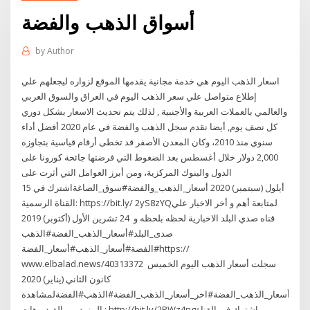
أسواق الذهب والفضة
by
Author
اسعار الذهب اليوم هي خدمة مجانية يقدمها الموقع لزواره ليجعلهم علي
إطلاع متواصل علي سعر الذهب اليوم في العراق والسوق العربي
والعالمي بالعملات العربية والأجنبية , لذلك يتم تحديث الاسعار بشكل دوري
كل نصف يوم, أيضا نقدم سجل الذهب والفضة في عام 2020 أفضل أداء
سنوي منذ 2010، وكان المعدن الأصفر قد تخطى أرقام قياسية بتجاوزه
2,000 دولار خلال أغسطس بعد الضغوط التي فرضتها جائحة كورونا على
الدول والبنوك المركزية، ومن أبرز العوامل التي أثرت على
15 أيلول (سبتمبر) 2020 أسعار_الذهب_والفضة#سوق_الصاغةاشترك في
القناة الرسمية: https://bit.ly/ 2yS8zYQلمتابعة أهم و أخر الاخبار علي
قناه صدي البلد الاخبارية لحظه بلحظه و 24 تشرين الأول (أكتوبر) 2019
صدى_البلد#أسعار_الذهب_الفضة#الذهب
#الفضة#أسعار_الذهب#أسعار_الفضةhttps://
www.elbalad.news/4031337سجلت أسعار الذهب اليوم الخميس 2
كانون الثاني (يناير) 2020
بلد#أسعار_الذهب_الفضة#اخر_أسعار_الذهب_الفضة#الذهب#الفضةلمشاهدة
المزيد من الفيديوهات : http://bit.ly/2RWz4ngاشترك في القناة