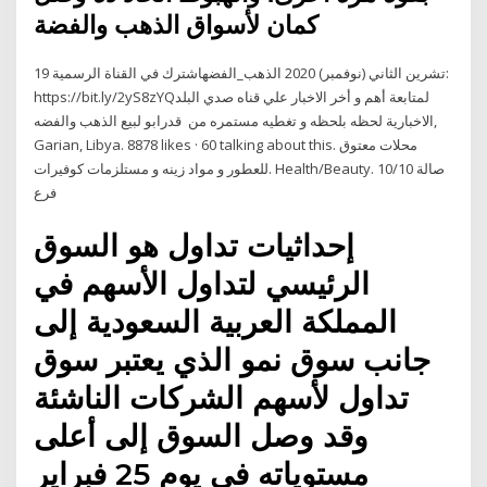
كمان لأسواق الذهب والفضة
19 تشرين الثاني (نوفمبر) 2020 الذهب_الفضهاشترك في القناة الرسمية:
https://bit.ly/2yS8zYQلمتابعة أهم و أخر الاخبار علي قناه صدي البلد
الاخبارية لحظه بلحظه و تغطيه مستمره من قدرابو لبيع الذهب والفضه‎,
Garian, Libya. 8878 likes · 60 talking about this. محلات معتوق
للعطور و مواد زينه و مستلزمات كوفيرات. Health/Beauty. صالة 10/10
فرع
إحداثيات تداول هو السوق
الرئيسي لتداول الأسهم في
المملكة العربية السعودية إلى
جانب سوق نمو الذي يعتبر سوق
تداول لأسهم الشركات الناشئة
وقد وصل السوق إلى أعلى
مستوياته في يوم 25 فبراير