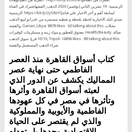
الرسمية: 19 تشرين الثاني (نوفمبر) 2020 الذهب_الفضهاشترك في القناة
الرسمية: https://bit.ly/2yS8zYQلمتابعة أهم و أخر الاخبار علي قناه
صدي البلد الاخبارية لحظه بلحظه و تغطيه مستمره من قدرابو لبيع الذهب
والفضه‎, Garian, Libya. 8878 likes · 60 talking about this. محلات
معتوق للعطور و مواد زينه و مستلزمات كوفيرات. Health/Beauty. صالة
10/10 فرع سوق الذهب‎, Tripoli. 14896 likes · 88 talking about this.
كتاب أسواق القاهرة منذ العصر
الفاطمي حتى نهاية عصر
المماليك يكشف عن الدور الذي
لعبته أسواق القاهرة وأثرها
وتأثرها في مصر في كل عهودها
الفاطمية والأيوبية والمملوكية
والذي لم يقتصر على الحياة
الاقتصادية وحدها بل تعداه