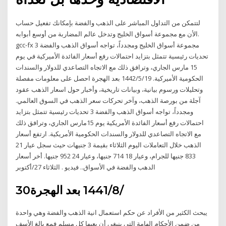
لتتمكن من التداول المباشر على الذهب والفضة بإمكانك تفعيل حساب
الأن مع مجموعة أسواق الخليج وتدخل عالم المضاربة من أوسع أبوابه.
gcc-fx مجموعة أسواق الخليج ومجدداً، تواجه أسواق الذهب والفضة 3
تحديات رئيسية تتمثل بتزايد احتمالات رفع أسعار الفائدة الأميركية في يوم
15 مارس الجاري، وترافق ذلك مع الاتجاه التصاعدي للدولار والسندات
الحكومية الأميركية. 19‏‏/5‏‏/1442 بعد الهجرة احصل على معلومات مفصلة
وتحليلات ورسوم بيانية، وبيانات تاريخية، وأخبار حول اسعار الذهب عقود
آجلة من بورصة الذهب، وآخر تحركات سعر الذهب في السوق العالمي.
ومجدداً، تواجه أسواق الذهب والفضة 3 تحديات رئيسية تتمثل بتزايد
احتمالات رفع أسعار الفائدة الأمريكية يوم 15مارس الجاري، وترافق ذلك
مع الاتجاه التصاعدي للدولار والسندات الحكومية الأمريكية. ارتفع أسعار
الذهب خلال التعاملات اليوم الثلاثاء بقيمة 3 جنيهات حيث سجل عيار 21
833 جنيها للجرام، وعيار 18 714 جنيها، وعيار 24 952 جنيها. أخر أسعار
الدهب والفضة في الأسواق.. فيديو . الثلاثاء 27/أكتوبر
30‏‏/8‏‏/1441 بعد الهجرة
يبحث الكثير من الأفراد عن حكم استعمال انية الذهب والفضة وهي واحدة
من ضمن الأحكام الهامة التي ينبغي أن يعيها كل مسلم فمع بالغ الأسف