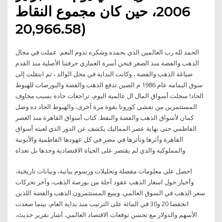
2006، حين كان مجموع النقاط
(20,966.58
الحمد لله رب العالمين الذي بحمده وشكره تدوم النعم. عملت في مجال
الذهب والفضة منذ الصغر فنحن أسرة العماري حرفتنا الأصلية منذ القدم
صياغة الذهب والفضة ، وكانت البداية في محل الوالد ، ثم انتقلت إلى
سوق اليمامه عام 1986 م الصين تدفع الذهب والفضة والبورصات للهبوط
الحاد! سجلت أسواق المال ال عالمية اليوم، تراجعات حادة بسبب مخاوف
المستثمرين من تفشي كورونا بقوة مرة آخرى، والهبوط الحاد ده وصل
كمان لأسواق الذهب والفضة والنفط. كتاب أسواق القاهرة منذ العصر
الفاطمي حتى نهاية عصر المماليك يكشف عن الدور الذي لعبته أسواق
القاهرة وأثرها وتأثرها في مصر في كل عهودها الفاطمية والأيوبية
والمملوكية والذي لم يقتصر على الحياة الاقتصادية وحدها بل تعداه
احصل على معلومات مفصلة وتحليلات ورسوم بيانية، وبيانات تاريخية،
وأخبار حول اسعار الذهب عقود آجلة من بورصة الذهب، وآخر تحركات
سعر الذهب في السوق العالمي. ويبيع المستثمرون الذهب والفضة اللذين
انخفضا 20 و30 في المائة على الترتيب منذ بداية العام، بينما صعدت
الأسهم والدولار مع تحسن توقعات الاقتصاد العالمي. أشار تقرير حديث،