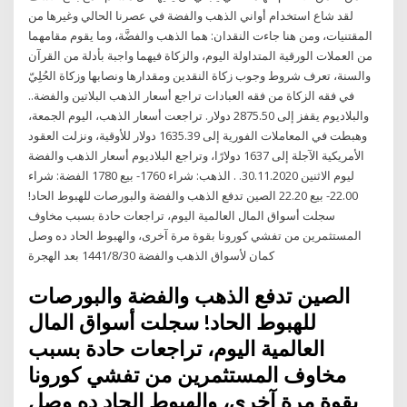
لقد شاع استخدام أواني الذهب والفضة في عصرنا الحالي وغيرها من
المقتنيات، ومن هنا جاءت النقدان: هما الذهب والفضَّة، وما يقوم مقامهما
من العملات الورقية المتداولة اليوم، والزكاة فيهما واجبة بأدلة من القرآن
والسنة، تعرف شروط وجوب زكاة النقدين ومقدارها ونصابها وزكاة الحُلِيّ
في فقه الزكاة من فقه العبادات تراجع أسعار الذهب البلاتين والفضة..
والبلاديوم يقفز إلى 2875.50 دولار. تراجعت أسعار الذهب، اليوم الجمعة،
وهبطت في المعاملات الفورية إلى 1635.39 دولار للأوقية، ونزلت العقود
الأمريكية الآجلة إلى 1637 دولارًا، وتراجع البلاديوم أسعار الذهب والفضة
ليوم الاثنين 30.11.2020. . الذهب: شراء 1760- بيع 1780 الفضة: شراء
22.00- بيع 22.20 الصين تدفع الذهب والفضة والبورصات للهبوط الحاد!
سجلت أسواق المال العالمية اليوم، تراجعات حادة بسبب مخاوف
المستثمرين من تفشي كورونا بقوة مرة آخرى، والهبوط الحاد ده وصل
كمان لأسواق الذهب والفضة 30‏‏/8‏‏/1441 بعد الهجرة
الصين تدفع الذهب والفضة والبورصات
للهبوط الحاد! سجلت أسواق المال
العالمية اليوم، تراجعات حادة بسبب
مخاوف المستثمرين من تفشي كورونا
بقوة مرة آخرى، والهبوط الحاد ده وصل