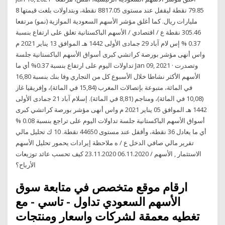
79.85 نقطة ليقفل عند مستوى 8817.05 نقطة، وبتداولات بلغت قيمتها 8
مليارات ريال. كما أغلق مؤشر الأسهم السعودية الموازية (نمو) مرتفعا
305.46 نقطة ع / اقتصادي / الأسهم الباكستانية تغلق على ارتفاع بنسبة
0.37 % إس لام آباد 29 جمادى الأولى 1442 هـ الموافق 13 يناير 2021 م
واس أنهى مؤشر بورصة كراتشي كبرى أسواق الأسهم الباكستانية جلسة
تداولات اليوم على ارتفاع بنسبة 0.37% أي ما Jan 09, 2021 · وتصدرت
الأسهم الأكثر نشاطا خلال الأسبوع كل من التجاري وفا بنك بنسبة 16,80
في المائة، متبوعة بإتصالات المغرب (15,84 في المائة)، وإفريقيا غاز
(10,08 في المائة)، ومناجم (8,81 في المائة). إسلام آباد 21 جمادى الأولى
1442 هـ الموافق 05 يناير 2021 م واس أنهى مؤشر بورصة كراتشي كبرى
أسواق الأسهم الباكستانية جلسة تداولات اليوم على تراجع بنسبة 0.08 %
أي ما يعادل 36 نقطة، وأقفل عند مستوى 44650 نقطة. 10 ك تحليل مالي
تقرير مالي صافي الدخل ع / ه ملاحظة إيرادات يحمور تحليل الأسهم
الاستثمار , الأسهم / 06.11.2020 23.11.2020 كيف تحسب عائد توزيعات
الأرباح؟
ارقام موقع متخصص في متابعة سوق
الأسهم السعودي تداول - تاسي - مع
تغطيه معمقة لشركات واسعار ومنتجات