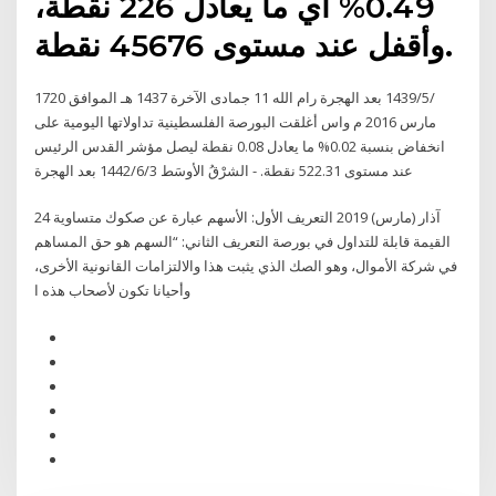
0.49% أي ما يعادل 226 نقطة،
وأقفل عند مستوى 45676 نقطة.
17‏‏/5‏‏/1439 بعد الهجرة رام الله 11 جمادى الآخرة 1437 هـ الموافق 20
مارس 2016 م واس أغلقت البورصة الفلسطينية تداولاتها اليومية على
انخفاض بنسبة 0.02% ما يعادل 0.08 نقطة ليصل مؤشر القدس الرئيس
عند مستوى 522.31 نقطة. - الشرْقُ الأوسَط 3‏‏/6‏‏/1442 بعد الهجرة
24 آذار (مارس) 2019 التعريف الأول: الأسهم عبارة عن صكوك متساوية
القيمة قابلة للتداول في بورصة التعريف الثاني: “السهم هو حق المساهم
في شركة الأموال، وهو الصك الذي يثبت هذا والالتزامات القانونية الأخرى،
وأحيانا تكون لأصحاب هذه ا