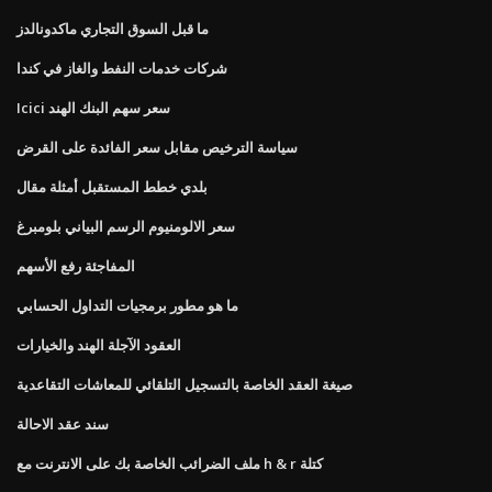
ما قبل السوق التجاري ماكدونالدز
شركات خدمات النفط والغاز في كندا
Icici سعر سهم البنك الهند
سياسة الترخيص مقابل سعر الفائدة على القرض
بلدي خطط المستقبل أمثلة مقال
سعر الالومنيوم الرسم البياني بلومبرغ
المفاجئة رفع الأسهم
ما هو مطور برمجيات التداول الحسابي
العقود الآجلة الهند والخيارات
صيغة العقد الخاصة بالتسجيل التلقائي للمعاشات التقاعدية
سند عقد الاحالة
ملف الضرائب الخاصة بك على الانترنت مع h & r كتلة