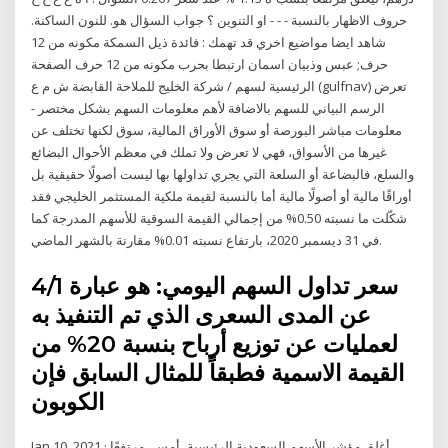
حروف الاظهار بالنسبة - - - او التنوين ؟ جواب السؤال هو. للنون الساكنة.
شاهد ايضا مواضيع اخري قد تهمك : فائدة ذيل السمكة مكونه من 12
حرف; عبس وذبيان اسمان ارتبطا بحرب مكونه من 12 حرف الصفحة
الرئيسية لسهم / شركة الخليج للملاحة القابضة ش م ع (gulfnav) تعرض
الرسم البياني للسهم بالاضافة لأهم معلومات السهم بشكل مختصر -
معلومات مباشر البورصة أو سوق الأوراق المالية، سوق لكنها تختلف عن
غيرها من الأسواق، فهي لا تعرض ولا تملك في معظم الأحوال البضائع
والسلع، فالبضاعة أو السلعة التي يجري تداولها بها ليست أصولًا حقيقية بل
أوراقًا مالية أو أصولًا مالية أما بالنسبة لقيمة ملكية المستثمر الخليجي فقد
شكّلت ما نسبته 0.50% من إجمالي القيمة السوقية للأسهم المدرجة كما
في 31 ديسمبر 2020، بارتفاع نسبته 0.01% مقارنة بالشهر الماضي.
4/1 سعر تداول السهم اليومي: هو عبارة
عن المدى السعرى الذي تم التنفيذ به
لعمليات عن توزيع أرباح بنسبة 20% من
القيمة الاسمية فطبقاً للمثال السابق فإن
الكوبون
Jan 10, 2021 · أغلق مؤشر الأسهم السعودية الرئيسية، أمس، مرتفعًا