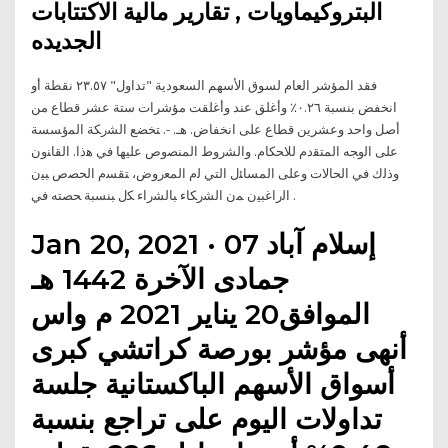
البتروكيماويات , تقارير مالية الاكتتابات
الجديده
فقد المؤشر العام لسوق الأسهم السعودية "تداول" ٢٣.٥٧ نقطة أو
انخفض بنسبة ٠.٢٦٪ وأغلق عند وأغلقت مؤشرات ستة عشر قطاع من
أصل واحد وعشرين قطاع على انخفاض. ﻫـ. -. ﺘﺨﻀﻊ ﺍﻟﺸﺭﻜﺔ ﺍﻟﻤﺅﺴﺴﺔ
ﻋﻠﻰ ﺍﻟﻭﺠﻪ ﺍﻟﻤﺘﻘﺩﻡ ﻟﻼﺤﻜﺎﻡ. ﻭﺍﻟﺸﺭﻭﻁ ﺍﻟﻤﻨﺼﻭﺹ ﻋﻠﻴﻬﺎ ﻓﻲ ﻫﺫﺍ. ﺍﻟﻘﺎﻨﻭﻥ
ﻭﺫﻟﻙ ﻓﻲ ﺍﻟﺤﺎﻻﺕ ﻭﻋﻠﻰ ﺍﻟﻤﺴﺎﺌل ﺍﻟﺘﻲ ﻟﻡ ﺍﻟﻤﻌﺭﻭﺽ، ﺘﻘﺴﻡ ﺍﻟﺤﺼﺹ ﺒﻴﻥ
ﺍﻟﺭﺍﻏﺒﻴﻥ ﻤﻥ ﺍﻟﺸﺭﻜﺎﺀ ﺒﺎﻟﺸﺭﺍﺀ ﻜل ﺒﻨﺴﺒﺔ ﺤﺼﺘﻪ ﻓﻲ .
Jan 20, 2021 · إسلام آباد 07
جمادى الآخرة 1442 هـ
الموافق20 يناير 2021 م واس
أنهى مؤشر بورصة كراتشي كبرى
أسواق الأسهم الباكستانية جلسة
تداولات اليوم على تراجع بنسبة