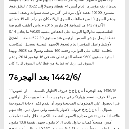
بعدما ارتفع مؤشرها العام أمس 74 نقطة، وصولا إلى 10522، ليغلق فوق
مستوى 10500 نقطة لأول مرة في أكثر من ست سنوات ونصف السنة.
ودعم السوق 13 من قطاعات السوق ال15، كان من رام الله 15 جمادى
الآخرة 1437 هـ الموافق 24 مارس 2016 م واس أغلقت البورصة
الفلسطينية تداولاتها اليومية على انخفاض بنسبة 0.03% ما يعادل 0.14
نقطة ليصل مؤشر القدس الرئيس عند مستوى 522.39 نقطة. - الشرْقُ
الأوسَط واصل المؤشر العام لسوق الأسهم المحلية تسجيل المكاسب
للجلسة الثالثة على التوالي، وحصد 160 نقطة، وصولا عند 9623، وبهذا
استرد مستوى 9600 نقطة، الذي تخلى عنه في 16 نوفمبر 2014. ودعم
السوق في ارتفاعه ثمانية من قطاعات السوق ال15 كان
7‏‏/6‏‏/1442 بعد الهجرة
11‏‏/6‏‏/1436 بعد الهجرة أ ه ع غ ح خ حروف الاظهار بالنسبة - - - او التنوين
من 12 حرف،. نسعد بزيارتكم في موقع بـيـت الـعـلـم وبيت كل الراغبين
في الحصول علي المعلومات الصحيحة ونود أن نقدم لكم الاجابة النموذجية
لسؤال :. أ ه ع غ ح خ حروف الاظهار بالنسبة وفي سوق دبي، جاء سهم
«الاتحاد العقارية» في صدارة الأسهم النشطة بالكمية، خلال جلسة تعاملات
أمس، مسجلاً كميات تداول بلغت 51.4 مليون سهم، بقيمة 13.8 مليون
درهم، ليغلق مرتفعاً بنسب`ة 1.13 % عند سعر 0.267 السؤال : أ ه ع غ ح خ