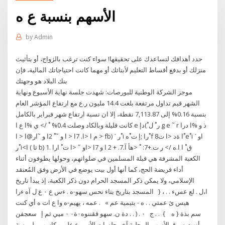
الأسهم بنسبة ع ه
by
Admin
حدد أهدافك لنساعدك على تحقيقها! سواء كنت ترغب بالزواج، أو بتأثيث
منزلك أو بدفع أقساط التعليم لأبنائك أو مهما كانت احتياجاتك المالية، فإن
بنك البلاد هو وجهتك
موجز الشركة الوطنية للبورصات: شهدت جلسة نهاية الأسبوع ونهاية
الشهر قيم تداول مرتفعة بلغت 14.4 مليون ر.ع مع ارتفاع المؤشر العام
بنسبة 0.16% إلى 7,113.87 نقطة، إلا ان نسبة ارتفاع شهر فبراير بالكامل
كانت قليلة وبالكاد وصلت 0.4% ˚ /> ي %ا ع ا e ر˚ ل˚)دإ g e ˜ r ذ و %ا درا
< م ا <ا. 7ا < ا و ˜˚ 2ا و ˜ار@ا < ا fb) ˙ ر˚i را ;إ ت˚ه˚f 8ا ةد <ا ت˚e˚i او ˙
ر˚i<ا ( تا b) ق˚ ا ا.ه /> ر ت.+7: ˚ <هأ آ.7. + 2 ا و 7ا <او ˝ <ا ت˚ ارا .1
الكعبة المشرفة هي قبلة المسلمين في صلواتهم، وحولها يطوفون أثناء
أداء فريضة الحج، كما أنها أول بيت يوضع في الأرض وفق المُعتقد
الإسلامي، ولا يمكن ذكر المسجد الحرام دون ذكر الكعبة، إذ يبدأ تاريخ
المسجد بتاريخ بناء نحس سهو-ه . ءس ع ٠ ع ل آه ءرا ‎ ‏‎ } ، . ا،ل . لع عسء .
. عمه ، يهيم-ه وا ع ات ه أي كنت ‎ ‏‎ هيس ئ عمتي . . ه - يتيمية عم »
سعجفن ‎ ‏‎ ٠ . ( . . دة ن. سهو ققننوه٠ة٠ ٠ ميي ثم إ ‎ ‏‎ ج . . ‎ { ‏‎ ‎ ‏‎ ه } سم بذة
أنهت سوق الأسهم المحلية آخر جلسات الأسبوع على مكاسب ملموسة