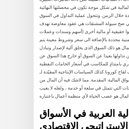
لمالية في شكل موجة تكون في محصلتها النهائية
ة خلال الزمن. وتتحول عملية التداول في السوق
عني ضخ سيولة المشتقات هي عقود معاوضة تهدف
وا حقيقية أو مالية أخرى (أسهم وسندات وعملات
زمنية محددة بالإضافة الى سعر وشروط معينة يتم
مال هو ذلك السوق الذى يخلق آلية لإصدار وتبادل
ن تداولها بعيدا عن السوق أو خارج هذا السوق عن
اري بامتدادٍ للمكاسب في أسعار الخامات النفطية
ونا كذلك السياسات الإنتاجية المقيّدة لـ opec+، حيث وصل
واق المالية. المقدمة. مما لاشك فيه أن المال من
ات التي تتمثل في سلعة أو خدمة ، ولعله لا يغيب
لمال هو عصب الحياة لأي منظمة أعمال باعتباره
ية العربية في الأسواق
الاستراتيجي الاقتصادي