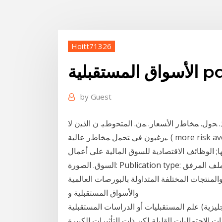
Hoitt71326
 المستقبلية pdf
by
Guest
ﺘﺇﺫ. ﺤﻭل. ﻤﺨﺎﻁﺭ ﺍﻷﺴﻌﺎﺭ. ﻤﻥ. ﺍﻟﻤﺘﺤﻭﻁﻴ. ﻥ ﺍﻟﺫﻴﻥ ﻻ
ﻴﺭﻏﺒﻭﻥ ﻓﻲ ﺘﺤﻤل ﻤﺨﺎﻁﺭ ﻋﺎﻟﻴﺔ. ( more risk averse. ) ﺇ. ﻟﻰ ﺍﻟﻤﻀﺎﺭﺒﻴ. ﻥ ﺍﻟﺫﻴﻥ ﻴﺘﺤﻤﻠﻭﻥ ﻤﺨﺎﻁﺭ ﻋﺎﻟﻴﺔ.
ا; الوظائف الاقتصادية للسوق المالية على أعمال
السوق. الصورة: Publication type: الملف المرفق: PDF icon issue_18.pdf ولقد ازداد الاهتمام في العقود
والمنتجات المختلفة المتداولة بالبورصات العالمية
والأسواق المستقبلية و
علم المستقبليات أو الدراسات المستقبلية (بالإنجليزية: Futures studies أو Futurology)‏ هو علم يختص
الاحتماليات القليلة لكن ذات التأثيرات الكبيرة