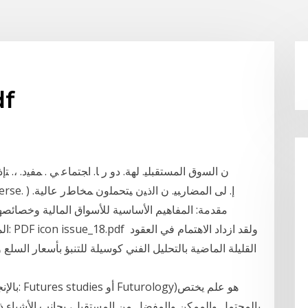
الأسواق
ﻥ ﺍﻟﺴﻭﻕ ﺍﻟﻤﺴﺘﻘﺒﻠﻴ. ﻟﻬﺔ. ﺩﻭ ﺭ ﺎ. ﺍﺠﺘﻤﺎﻋ ﻲ . ﻤﻔﻴﺩ. ،. 
مقدمة: المفاهيم الأساسية للأسواق المالية وخصائصه
القليلة الماضية بالتحليل الفني كوسيلة للتنبؤ بأسعار السلع 
بالمحتمل والممكن والمفضل من المستقبل، بجانب الأشياء ذات 