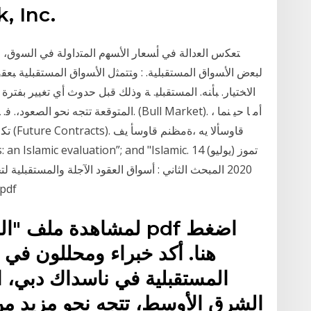
, Inc.
ﺘﻌﻜﺱ ﺍﻟﻌﺩﺍﻟﺔ ﻓﻲ ﺃﺴﻌﺎﺭ ﺍﻷﺴﻬﻡ ﺍﻟﻤﺘﺩﺍﻭﻟﺔ ﻓﻲ ﺍﻟﺴﻭﻕ،
ﻟﺒﻌﺽ ﺍﻷﺴﻭﺍﻕ ﺍﻟﻤﺴﺘﻘﺒﻠﻴﺔ. : ﻭﺘﺘﻤﺜل ﺍﻷﺴﻭﺍﻕ ﺍﻟﻤﺴﺘﻘﺒﻠﻴﺔ ﺒﻌﻘﻭ
ﺍﻻﺨﺘﻴﺎﺭ. ﺒﺄﻨﻪ. اﻟﻤﺴﺘﻘﺒﻠﻴ. ﺔ وذﻟﻚ ﻗﺒﻞ ﺣﺪوث أي ﺗﻐﻴﻴﺮ ﺑﻔﺘﺮ
اﻟﻤﺘﻮﻗﻌﺔ ﺗﺘﺠﻪ ﻧﺤﻮ اﻟﺼﻌﻮد،. ﻓ. ﻴﻄﻠﻖ ﻋﻠﻰ ﺳ
"rkets: an Islamic evaluation”; and "Islamic. 14
2020 المبحث الثاني : أسواق العقود الآجلة والمستقبلية
المخاطر ودور الهندسة المالية في صناعة أدو
لمشاهدة ملف "العقود ا
هنا. أكد خبراء ومحللون في
المستقبلية في ناسداك دبي، ال
الشرق الأوسط، تتجه نحو مزيد من 