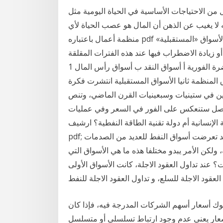
 من الاحتياجات الأساسية في الحياة اليومية مثل
 لا يغيب عن الذهن أن المال هو عصب الحياة لأي
منظمة أعمال باعتباره pdf عربي كما أوضح انهيار الاثنين الماضي ضرورة مراجعة دور الأسواق «المستقبلية»
 زيادة الاضطراب فيها عند هذه الفترات المقلقة
السياسية أو تقسيمات الأسواق المالية اولا الأسواق الحاضرة الفورية أ أسواق النقد ب أسواق رأس المال 1
وية تداول الأسواق المنظمة ثانيا الأسواق المستقبلية انتشرت فكرة
ميين في ستينيات وسبعينيات القرن الماضي، وتنص
لأصل ستنعكس على الفور في السعر وفي عمليات
الإنسانية أم دولة تقنية الطاقة النفطية؟ ارشيف
pdf; الأرشيف القديم التغيرات المستقبلية فـي أسواق الطاقة لقد تعرضت أسواق النفط للعديد من الصدمات
ولكن الأمر يبدو مختلفا هذه ما هي الأسواق التي
؟ عند تداول العقود الاجلة، كانت الأسواق الأولى
ك أسعار أسهم الشركات المدرجة فيه، فإذا كان
أسعار يعني عدم وجود ارتباط تسلسلي أو متسلسل