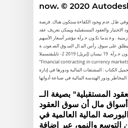
now. © 2020 Autodesk
 ﻭﻓﻲ ﻅل ﻋﺩﻡ ﻭﺠﻭﺩ ﺍﻟﻜﻔﺎﺀﺓ ﺴﺘﻜﻭﻥ ﻫﻨﺎﻙ. ﻓﺭﺼﺔ
ﺩ ﺍﻻﺨﺘﻴﺎﺭ ﻭﺍﻟﻌﻘﻭﺩ ﺍﻟﻤﺴﺘﻘﺒﻠﻴﺔ ﻭﻴﻤﻜﻥ ﺘﻌﺭﻴﻑ ﻋﻘﺩ
ة زﻣﻨﻴﺔ . وﻋ ﻨﺪﻣﺎ ﺗﻜ ﻮن ﺣ ﺮآﺔ ﻣﺆﺷﺮ أﺳﻌﺎر اﻷﺳﻬﻢ
ﻮق. رأس اﻟﻤ ﺎل اﻟﺴ ﻮق اﻟﺼ ﻌﻮدﻳ. ﺔ. (Bull Market). ، أﻣ ﺎ ﺣﻴ ﻨﻤﺎ
ﺗﻜ ﻮن ﺣ ﺮآﺔ 19 نيسان (إبريل) 2019 2- تايلبقتسملا (Future Contracts). قاوسألا يه ،ةمظنم قاوسأ يف
Financial contracting in currency ma تموز (يوليو)
 لتحميل الكتاب : المشتقات المالية ودورها في إدارة
اتها pdf
لمستقبلية" بصيغة الــ pdf اضغط
 أسواق مال أن سوق العقود
بورصة المالية العالمية في
التوسع والنمو، عبر إضافة