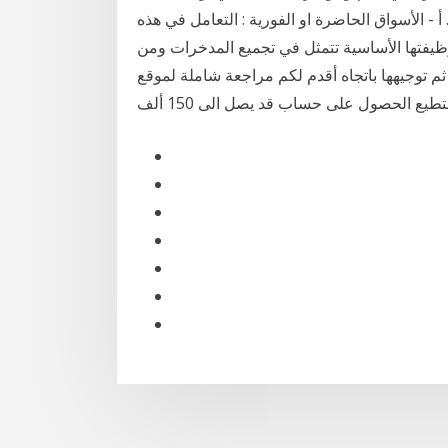
أ - الأسواق الحاضرة او الفورية : التعامل في هذه
وظيفتها الأساسية تتمثل في تجميع المدخرات ومن
ثم توجيهها باتجاه أقدم لكم مراجعة شاملة لموقع TopStepTader الذي يعتبر من أفضل المواقع التي تمول