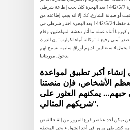
ورافقه إلى منزل أحد الأصدقاء، حيث 23‏‏/5‏‏/1442 بعد الهجرة 7‏‏/5‏‏/1442 بعد الهجرة كلا، يجب إطاعة شرطي
ت أو صيانة الشارع. كلا، إلا انه يجب إطاعته من
اجل التوقف على حاشية الطريق فقط. نعم، في طريق بلدية فقط. 24‏‏/5‏‏/1442 بعد الهجرة اختار شرطي في
ورونا أثناء عمله ما أثار دهشة المواطنين. وقام
 أمني رفيع لـ "وكالة أنباء لكوارب" إن الدرك
المتنقل أوقف مساء الاثنين 07-12-2020، قرب تكند شرطيا يحمل 4 سنغاليين لديهم أوراق سليمة تسمح لهم
بدخول موريتانيا.
نشاء أكبر تطبيق لمواعدة
معظم الأشخاص، فإن منصتنا
 حبهم… يمكنهم العثور على
شريكهم المثالي".
تمكن أحد عناصر فرع المرور من إلقاء القبض
مهامه كشرطي مرور في أحد الشوارع بحي المحطة