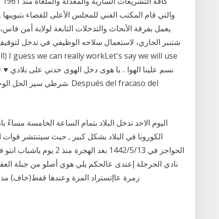
كا
والتي قام المكتب الفني للمجلس الأعلى للقضاء بتبويب
شتنبر الجاري، لاستعمال سلاحه الوظيفي في تدخل لتو
l) I guess we can really workLet's say we will use
شرطي سير الحل الوحيد ثلاث عن
اليوم الاحد تدخل البلاد بتمام الساعة الخامسة مساءً
الحواجز في 13‏‏/5‏‏/1442 بعد
نادي الحرجلة إعتدى عالحكم يلي هوي أصلو من جبلة العقوب
زمرة عاإتستراد المزة وعندها قفط(خاف) مدافع 2‏‏/5‏‏/1442 بعد الهجرة 24‏‏/5‏‏/1442 بعد