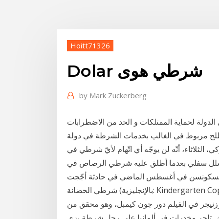
Hoitt71326
Dolar شرطي هوى
by
Mark Zuckerberg
ولة لحماية الممتلكات و الحد من الاضطرابات
صطلح مربوط في الغالب بخدمات الشرطة في دولة
الثلاثاء، أنّه لن يوجّه أي اتّهام لأيّ شرطي في
بشلل سفلي بعدما أطلق عليه شرطي الرصاص في
 ويسكونسن في أغسطس الماضي في حادثة أجّجت
شرطي الحضانة (بالإنجليزية: Kindergarten Cop)‏ هو فيلم كوميدي أمريكي صدر عام 1990 من إخراج ايفان
رزنيجر في الفيلم دور جون كيمبل، وهو محقق من
تاجر مخدرات في ألمانيا على رجل شرطة بزي