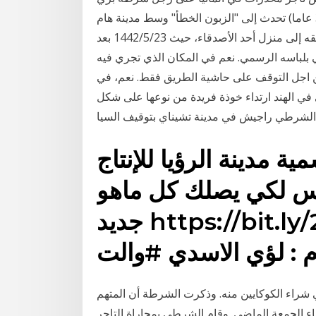
مدني شراء الكوكايين منه. وذكرت الشرطة أن المتهم (36 عاما) تحدث إلى "الزبون الخطأ" وسط مدينة هام
مساء الجمعة الماضي. وقام الشرطي بمجاراة التاجر ورافقه إلى منزل أحد الأصدقاء، حيث 23‏‏/5‏‏/1442 بعد
 إطاعة شرطي بلباسه الرسمي. نعم في المكان الذي تجري فيه
 من اجل التوقف على حاشية الطريق فقط. نعم، في
د الهجرة اختار شرطي في الهند ارتداء خوذة فريدة من نوعها على شكل
م الشرطي راجيش في مدينة تشيناي بتوقيف السيا
ية مدينة الرؤيا للإنتاج
رس لكي يصلك كل ماهو
جديد https://bit.ly/2LBL6NM اخراج و
 : لؤي الاسدي #والت
راء الكوكايين منه. وذكرت الشرطة أن المتهم
ساء الجمعة الماضي. وقام الشرطي بمجاراة التاجر