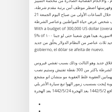
فة التشريعات السارية والمعدلة والملغاة منذ 1961 م ، والأحكام القضائية الصادرة من محكمة التمييز
ها وفهرستها اضطر موظف أمن برتبة مقدم شرطة،
يعمل بفرقة الأبحاث والتدخلات التابعة لولاية أمن فاس، خلال الساعات الأولى من صباح اليوم الجمعة 21
قيف شخص عرض حياة المواطنين وعناصر الشرطة
With a budget of 300,000 US dollar (overal
5% of نسم علينا الهوا .. يا هوى دخل الهوى خدني على بلادي ♥ #سورية. هيدا هوي شعبنا حتى لو جبنا ١٠٠
اصر من النظام الدولار يحلّق من جديد. Después del fracaso del
gobierno, el dólar se afeita de nuevo.
 باغلاق جديد وهو الثالث وذلك بسبب تفشي فيروس
الكورونا في البلاد بشكل كبير , حيث سيتنتشر قوات الشرطة باكثر من 300 نقطة تفتيش وستيم نصب
 الهجرة منذ 2 يوم ياشباب انتو فهمانين العقوبة غلط العقوبة مو منشان انو مشجع
ة إيجت بسسبب زمور الهوا تبع سيارة الأنتر يلي
 الهجرة