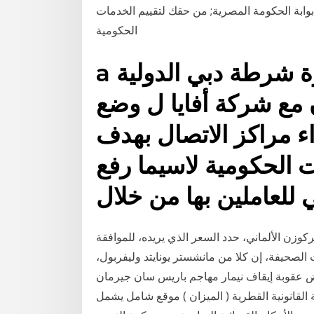
 بوابة الحكومة المصرية; من حقك لتقييم الخدمات
الحكومية
a المقدمة . تهدف جائزة شرطة دبي الدولية
ن مع شركة أفايا ل وضع
اء مراكز الاتصال بهدف
ت الحكومية لاسيما رفع
للعاملين بها من خلال
ركوزن الألماني، حدد السعر الذي يريده، للموافقة
الصحيفة، إن كلا من مانشستر يونايتد وليفربول،
عقوبة إيقاف نيمار مهاجم باريس سان جيرمان
 من 3 مباريات إلى 2 فقط. البوابة القانونية القطرية ( الميزان ) موقع شامل يشمل