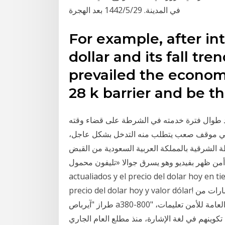
في المدينة. 29‏‏/5‏‏/1442 بعد الهجرة
For example, after int
dollar and its fall tre
prevailed the econom
28 k barrier and be t
 طوال فترة خدمته في الشرطة على قضاء وقته
ه في موقف صعب يتطلب منه التدخل بشكل عاجل،
 الشرقية بالمملكة العربية السعودية من القبض
بفيديو وهو يسرق جوالا «تليفون محمول». El precio del dólar hoy con datos
actualiados y el precio del dolar hoy en t
precio del dolar hoy y valor dólar! سحب 56 شرطياً من شرطة دبي طائرة تابعة لطيران الإمارات من
طراز "آيرباص a380-800" يبلغ وزنها 302.68 طناً لمسافة مائة متر. وجّهت المديرية العامة للأمن تعليمات،
 تكوينهم في لغة الإشارة، منذ مطلع العام الجاري