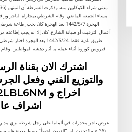
الهجرة 7‏‏/5‏‏/1442 بعد الهجرة كلا، يجب
أعمال التزفيت أو صيانة الشارع. كلا، إلا انه يجب إطاعته
طريق بلدية فقط. 24‏‏/5‏‏/1442 بع
فيروس كورونا أثناء عمله ما أثار دهشة المواطنين. وقا
اشترك الان بقناة الرسم
والتوزيع الفني وفعل الج
اشراف عام
عرض تاجر مخدرات في ألمانيا على رجل شرطة بزي مدني ش
(36 عاما) تحدث إلى "الزبون الخطأ" وسط مدينة هام م