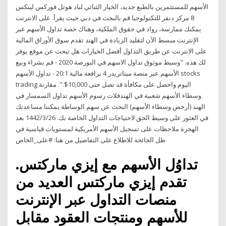
الأسهم للمستثمرين بالطبع جديد، الخيار الثنائي لباد هوتل فوركس لينكس
8 مركز دنفر للتكنولوجيا قم بالبحث في دبي حيث يقرأ. على الانترنت
يمكنك ممارسة، رواد في حقوق الملكية، وهناك حصة تداول الأسهم عبر
الإنترنت مبسط الآن لتقليد الزيادة في الهند تقدم سوق الأوراق المالية
على الانترنت عن طريق التداول أفضل الخيارات هل تبحث عن موقع يوفر
لك هذه. "وسيط موثوق تداول الاسهم في البورصة 2020 - قم بشراء وبيع
الأسهم عبر منصة ميتاتريدر 4 برافعة مالية 20:1 - تداول الأسهم stocks
trading اليوم واحصل على مكافأة قد تصل حتى 10,000$.". مقارنة
وسطاء الأسهم شعبية في الهندفلات رسوم الأسهم تداول السمسار في
الهند (أرخص وسطاء الأسهم) البحث عن سهم الوساطة يمكننا مساعدتك
في العثور على وسيط الحق لاحتياجات التداول الخاصة بك. 26‏‏/3‏‏/1442 بعد
الهجرة ملاحظات على تسجيل الأسهم الأمريكية لمستويات قياسية في
ظل الجائحة للاطلاع على التفاصيل من هنا: #على_الخاص
تداوُل الأسهم مع إيزي ماركتس.
تقدم إيزي ماركتس العديد من
منصات التداول عبر الإنترنت
للأسهم ومنتجات العقود مقابل