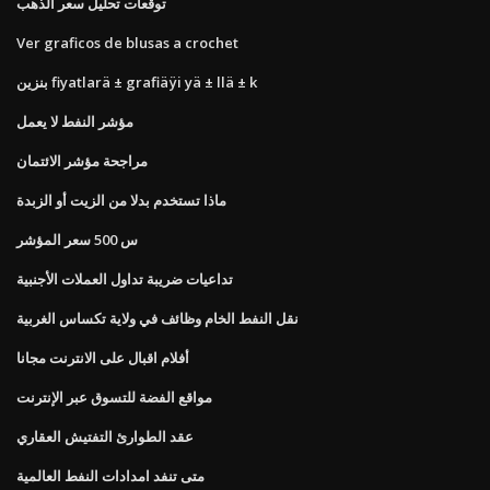
توقعات تحليل سعر الذهب
Ver graficos de blusas a crochet
بنزين fiyatlarä ± grafiäÿi yä ± llä ± k
مؤشر النفط لا يعمل
مراجحة مؤشر الائتمان
ماذا تستخدم بدلا من الزيت أو الزبدة
س 500 سعر المؤشر
تداعيات ضريبة تداول العملات الأجنبية
نقل النفط الخام وظائف في ولاية تكساس الغربية
أفلام اقبال على الانترنت مجانا
مواقع الفضة للتسوق عبر الإنترنت
عقد الطوارئ التفتيش العقاري
متى تنفد امدادات النفط العالمية