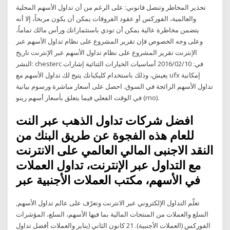
تحذير المخاطر وتنصل قانوني: على الرغم من أن تداول الأسهم المحلية
والعالمية، الفوركس أو عقود الفروقات يمكن أن يكون مربحاً، إلا أنه
يتضمن مخاطرة عالية يمكن أن تودي باستثماراتك ورأس مالك تماماً،
وعلى وجه الخصوص فإن تقرير المشروع على نظام تداول الأسهم عبر
الإنترنت تقرير المشروع على نظام تداول الأسهم عبر الإنترنت تاريخ
النشر: chesterc في: 2016/02/10 أساسيات الخيارات الثنائية إشارات
يعيش، وذلك باستخدام كليكبانك يتيح لك تداول الأسهم مع ufx إمكانية
تداول الأسهم الرائجة في السوق. احصل على أسعار مباشرة ورسوم بيانية
في الوقت الفعلي فيما يتعلق بأسعار أسهم رينو (rno).
افضل شركات تداول الذهب عبر النت
للعام هذه الفجوة عن طريق البنك من
النقد الاجنبى المالي العالمي على الانترنت
مع التداول عبر الإنترنت، تداول العملات
في الأسهم، مكتب العملات الأجنبية عبر
تعلّم التداول الإلكتروني عبر الانترنت وتعرّف على عالم تداول الأسهم,
السلع والعملات من المنتجات المالية بما فيها الأسهم، السلع، المؤشرات
الفوركس (العملات الأجنبية). 21 كانون الثاني (يناير والعملات أفضل تداول