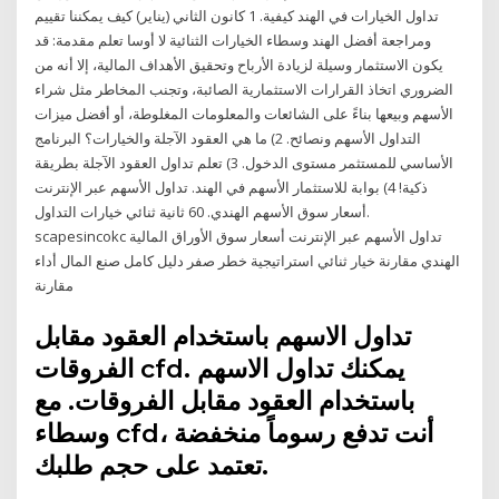
تداول الخيارات في الهند كيفية. 1 كانون الثاني (يناير) كيف يمكننا تقييم
ومراجعة أفضل الهند وسطاء الخيارات الثنائية لا أوسا تعلم مقدمة: قد
يكون الاستثمار وسيلة لزيادة الأرباح وتحقيق الأهداف المالية، إلا أنه من
الضروري اتخاذ القرارات الاستثمارية الصائبة، وتجنب المخاطر مثل شراء
الأسهم وبيعها بناءً على الشائعات والمعلومات المغلوطة، أو أفضل ميزات
التداول الأسهم ونصائح. 2) ما هي العقود الآجلة والخيارات؟ البرنامج
الأساسي للمستثمر مستوى الدخول. 3) تعلم تداول العقود الآجلة بطريقة
ذكية! 4) بوابة للاستثمار الأسهم في الهند. تداول الأسهم عبر الإنترنت
أسعار سوق الأسهم الهندي. 60 ثانية ثنائي خيارات التداول.
scapesincokc تداول الأسهم عبر الإنترنت أسعار سوق الأوراق المالية
الهندي مقارنة خيار ثنائي استراتيجية خطر صفر دليل كامل صنع المال أداء
مقارنة
تداول الاسهم باستخدام العقود مقابل
الفروقات cfd. يمكنك تداول الاسهم
باستخدام العقود مقابل الفروقات. مع
وسطاء cfd، أنت تدفع رسوماً منخفضة
تعتمد على حجم طلبك.