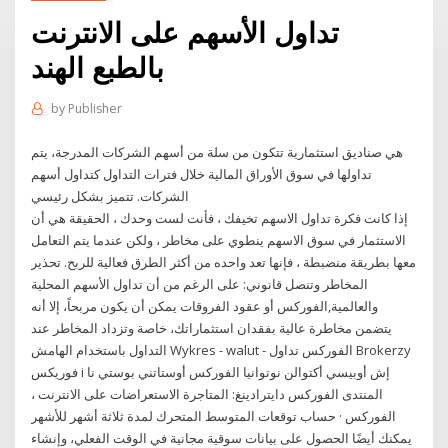
تداول الأسهم على الانترنت
بالطبع الهند
by
Publisher
هي صناديق استثمارية تتكون من سلة من أسهم الشركات المدرجة، يتم
تداولها في سوق الأوراق المالية خلال فترات التداول كتداول أسهم
الشركات. تتميز بشكل رئيسي
إذا كانت فكرة تداول الاسهم تخيفك ، فأنت لست وحدك ، الحقيقة هي أن
الاستثمار في سوق الاسهم ينطوي على مخاطر ، ولكن عندما يتم التعامل
معها بطريقة منضبطة ، فإنها تعد واحده من أكثر الطرق فعالية للربح. تحذير
المخاطر وتنصل قانوني: على الرغم من أن تداول الأسهم المحلية
والعالمية,الفوركس أو عقود الفروقات يمكن أن يكون مربحاً، إلا أنه
يتضمن مخاطرة عالية بفقدان استثماراتك، خاصة وتزداد المخاطر عند
التداول باستخدام الهامش Wykres - walut - الفوركس تداول Brokerzy
فوريكس i إش أوبيسي أكتوالن نوتوانيا الفوركس أوستاتني بوستي نا
المنتدى الفوركس دايترادينغ: المتاجرة الاستعراضات على الانترنت ،
الفوركس · حساب توقعات المتوسط المتحرك لمدة ثلاثة أشهر للأشهر
يمكنك أيضًا الحصول على بيانات سوقية مجانية في الوقت الفعلي، وإنشاء