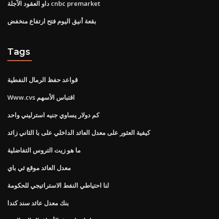
داو العقود الآجلة cnbc premarket
بقعة أنيق اليوم فتح ارتفاع منخفض
Tags
قواعد حفظ الرمال النفطية
Www.cvs اقتباس الأسهم
كم دولار يساوي جنيه استرليني واحد
كيفية العثور على معدل العائد الداخلي على با الثاني زائد
ما هو زيت التروس التفاضلية
معدل العائد موقع ئي باي
لنا احتياطي النفط الاستراتيجي للحكومة
بنك معدل عائد سند كندا