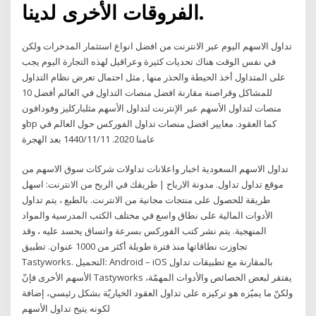
الفروقات الأخرى لدينا.
تداول الاسهم اليوم عبر الانترنت من افضل انواع استثمار المدخرات ولكن
في نفس الوقت هناك تحديات كثيرة وعراقيل لهذه التجارة اليوم يجب
على المتداول أخذ الحيطة والحذر منها , مثل احتمال تعرض نظام التداول
للمشاكل وقراصنة مقارنة افضل منصات التداول في العالم أفضل 10
منصات لتداول الأسهم عبر الإنترنت لتداول الأسهم مثلباركليز وفودافون
وbp كما العقود. معايير افضل منصات تداول الفوركس حول العالم في
عامنا 2020. 11‏‏/11‏‏/1440 بعد الهجرة
تداول الاسهم السعودية اخبار واعلانات تداولات شركات سوق الاسهم من
موقع تداول تداول. مدونة الارباح | طريقك في الربح من الانترنت: اسهل
طريقة للحصول على منتجات مجانية من الانترنت. بالطبع ، يتم تداول
الأدوات المالية على نطاق واسع في مختلف الكتب المدرسية والمواد
المنهجية. يتم نشر كتب الفوركس بسرعة واتساق يحسد عليه ، وقد
تجاوزت نطاقاتها منذ فترة طويلة أكثر من 1000 عنوان. تطبيق
Tastyworks. التحميل: Android – iOS بالمقارنة مع تطبيقات تداول
الأسهم الأخرى فإنّ Tastyworks يفتقر لبعض الخصائص والأدوات المهمّة،
ولكنّ ما يميّزه هو تركيزه على تداول العقود الخياريّة بشكل رئيسي، إضافة
لكونه يتيح تداول الأسهم