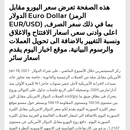
هذه الصفحة تعرض سعر اليورو مقابل
الدولار Euro Dollar (الرمز
EUR/USD) بما في ذلك سعر الصرف,
اعلى وادنى سعر, اسعار الافتتاح والاغلاق
ونسبة التغيير بالاضافة الى تحويل العملات
والرسوم البيانية. موقع اخبار اليوم يقدم
اسعار سائر
Jan 18, 2021 · ركز المستثمرين خلال الأسبوع الماضي ، على شراء الدولار
الأمريكي مقابل سلة من العملات الرئيسية والثانوية ، خاصة بعد تجاوز عائد
سندات الخزانة الأمريكية لأجل عشر سنوات حاجز 1% للمرة الأولى منذ
آذار/مارس 2020 ،وتسجيله أعلى لاربع جلسات تداول على التوالى وزوج
العملات الدولار الامريكى مقابل الين usd/jpy يتحرك فى نطاق ضيق ما
بين مستوى 103.56 ومستوى المقاومة 104.19 ويستقر حول مستو موقع
سعر الليرة السورية اليوم يقدم لكم سعر الدولار الامريكي مقابل الليرة
السورية اليوم بالاضافة الى اسعار العملات العالمية و العربية مقابل الليرة
السورية اليوم . دافع زوج اليورو مقابل الدولار الأمريكي عن مستوى
1.2107، بدعم من الارتفاعات القياسية في الاسهم الاسيويه النظرة الفنية