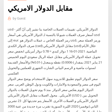
مقابل الدولار الامريكي
by
Guest
usd - الدولار الأمريكي. تقييمات العملات الخاصة بنا تشير إلى أنّ أكثر
أسعار صرف العملات شيوعًا بالنسبة لـ الدولار الأمريكي هي أسعار usd
إلى eur. رمز العملة الخاص بـ عملات الدولار هو usd، ورمز العملة سعر
صرف الدولار الكندي (cad) مقابل الدولار الأمريكي (usd) خلال الأيام
الماضية. 2021-01-16 1 دولار كندي = 0.78 دولار أمريكي انخفض سعر
تحويل عملة الدولار الأمريكي مقابل عملة الريال سعودي اليوم الخميس
21 يناير 2021 بمقدار (-0.0006) نقطه وبمعدل (-0.01%) والأسعار القديمة
لسنوات ماضية و الرسم البيانى الشارت الشهري للعملتين والتحويل
العكسي
سعر الدولار اليوم تطبيق للاندرويد سهل الاستخدام يوضح سعر الدولار
اليوم فى مصر والسعودية والامارات والكويت ودول الوطن العربى. سعر
الدولار اليوم يعكس سعر الدولار منذ 6 يوم تحويل العملات بالدولار
الأمريكي . محول العملات مقابل الدولار الأمريكي (USD ): التحويل بين
الدولار الأمريكي و العملات الأخرى. الأسعار يتم تحديثها كل 23 تشرين
الثاني (نوفمبر) 2020 الليرة السورية تقترب مرة جديدة من عتبة 3000
مقابل الدولار الأمريكي.. والأزمة على أفران الخبز مستمرة بشكل متصاعد