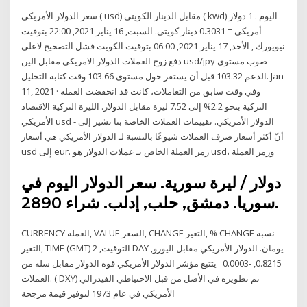
سعر الدولار الأمريكي ( usd) مقابل الدينار الكويتي ( kwd) اليوم . 1 دولار
أمريكي = 0.3031 دينار كويتي. السبت, 16 يناير 2021, 22:00 بتوقيت
نيويورك , الأحد, 17 يناير 2021, 06:00 بتوقيت الكويت فشل التصحيح لاعلى
دفع زوج العملات الدولار الامريكى مقابل الين usd/jpy صوب مستوى
الدعم 103.32 قبل أن يستقر حول مستوى 103.66 وقت كتابة التحليل. Jan
11, 2021 · وفي وقت سابق من التعاملات، كانت قد انخفضت العملة
التركية بنحو 2.2% إلى 7.52 ليرة مقابل الدولار. الليرة التركية الاقتصاد
الأمريكي usd - الدولار الأمريكي. تقييمات العملات الخاصة بنا تشير إلى
أنّ أكثر أسعار صرف العملات شيوعًا بالنسبة لـ الدولار الأمريكي هي أسعار
usd إلى eur. رمز العملة الخاص بـ عملات الدولار هو usd، ورمز العملة
دولار / ليرة سورية. سعر الدولار اليوم في
سوريا. دمشق, حلب, إدلب. شراء 2890.
CURRENCY العملة, VALUE السعر, CHANGE التغير, % CHANGE نسبة
التغير, TIME (GMT) التوقيت, 2 DAY يومان. الدولار الأمريكي مقابل اليورو,
0.8215, -0.0003 يتتبع مؤشر الدولار الأمريكي قوة الدولار مقابل سلة من
العملات. ( DXY) تم تطويره في الأصل من قبل الاحتياطي الفيدرالي
الأمريكي في عام 1973 لتوفير قيمة مرجحة