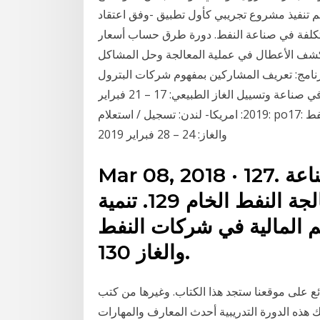
تم تنفيذ مشروع تجريبي كأول تطبيق -وفق اعتقاد
التكلفة في صناعة النفط. دورة طرق حساب أسعار
ة كشف الأعطال في عملية المعالجة وحل المشاكل
برنامج: تعريف المشاركين بمفهوم شركات البترول
وخصائصها وادارتها وانشطتها تدابير الوقاية والسلامة في صناعة وتسييل الغاز الطبيعي: 17 – 21 فبراير
2019: امريكا- لندن: تسجيل / استعلام: po17: تنمية مهارات إعداد وتحليل القوائم المالية في شركات النفط
والغاز: 24 – 28 فبراير 2019
Mar 08, 2018 · 127. تنظيم حركة النقليات في صناعة
البترول والغاز 128. تنقية و معالجة النفط الخام 129. تنمية
ئم المالية في شركات النفط
والغاز 130.
ع على موقعنا ستجد هذا الكتاب. وغيرها من كتب
 هذه الدورة التدريبية أحدث المعارف والمهارات