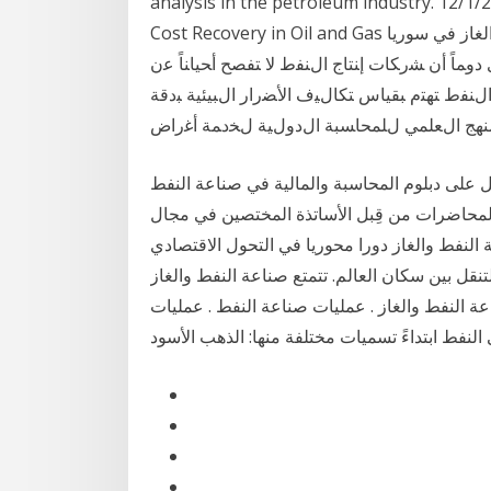
analysis in the petroleum industry. ايام. تركيا turkey Accounting Treatments for
Cost Recovery in Oil and Gas المحاسبية المستخدمة في شركات صناعة إنتاج النفط والغاز في سوريا
وﻤﺎً أن ﺸرﻜﺎت إﻨﺘﺎج اﻝﻨﻔط ﻻ ﺘﻔﺼﺢ أﺤﻴﺎﻨﺎً ﻋن
 اﻝﻨﻔط ﺘﻬﺘم ﺒﻘﻴﺎس ﺘﻜﺎﻝﻴف اﻷﻀرار اﻝﺒﻴﺌﻴﺔ ﺒدﻗﺔ
ﻨﻬﺞ اﻝﻌﻠﻤﻲ ﻝﻠﻤﺤﺎﺴﺒﺔ اﻝدوﻝﻴﺔ ﻝﺨدﻤﺔ أﻏراض
ل على دبلوم المحاسبة والمالية في صناعة النفط
 المحاضرات من قِبل الأساتذة المختصين في مجال
ة النفط والغاز دورا محوريا في التحول الاقتصادي
لتنقل بين سكان العالم. تتمتع صناعة النفط والغاز
عة النفط والغاز . عمليات صناعة النفط . عمليات