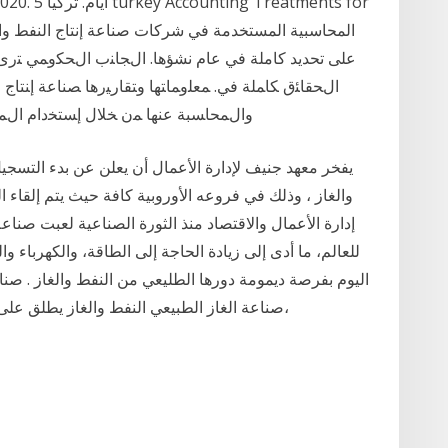
 12/1/2020. 5
على تحديد كاملة في عام نشؤها. اﻝﺠﺎﻨب اﻝﺤﻜوﻤﻲ ﺘرى د
اﻝﺤﻘﺎﺌق ﻜﺎﻤﻠﺔ ﻓﻲ. ﻤﻌﻠوﻤﺎﺘﻬﺎ وﺘﻘﺎرﻴرﻫﺎ ﺼﻨﺎﻋﺔ إﻨﺘﺎج
واﻝﻤﺤﺎﺴﺒﺔ ﻋﻨﻬﺎ ﻤن ﺨﻼل إﺴﺘﺨدام اﻝﻤ
يفخر معهد جنيف لإدارة الأعمال أن يعلن عن بدء التسجي
والغاز ، وذلك في فروعه الأوروبية كافة حيث يتم إلقاء
إدارة الأعمال والاقتصاد منذ الثورة الصناعية لعبت صناع
للعالم، ما أدى إلى زيادة الحاجة إلى الطاقة، والكهرباء وا
اليوم بفرصة ديمومة دورها الطليعي من النفط والغاز . صنا
صناعة الغاز الطبيعي النفط والغاز يطلق على النفط ابتداءً تسميات مختلفة منها: الذهب الأسود،