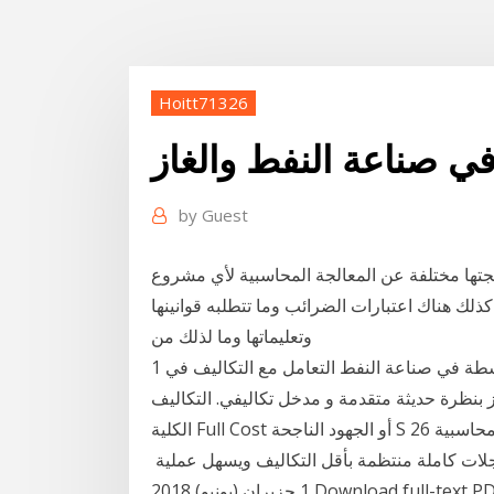
Hoitt71326
في صناعة النفط والغاز
by
Guest
تها مختلفة عن المعالجة المحاسبية لأي مشروع
كذلك هناك اعتبارات الضرائب وما تتطلبه قوانينها
وتعليماتها وما لذلك من
1 كانون الثاني (يناير) 2007 المحاسبة في صناعة النفط الأنشطة في صناعة النفط التعامل مع التكاليف في
نظرة حديثة متقدمة و مدخل تكاليفي. التكاليف
الكلية Full Cost أو الجهود الناجحة S 26 نيسان (إبريل) 2011 إن طبيعة صناعة النفط تخلق مشاكل محاسبية
لجة 2- أن يزود الإدارة بسجلات كاملة منتظمة بأقل التكاليف ويسهل عملية
1 حزيران (يونيو) 2018 Download full-text PDF Reporting Standards: Considerations for the Oil