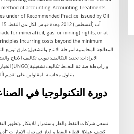
e method of accounting. Accounting Treatments
es under of Recommended Practice, issued by Oil
don, 15
rinciples Incurring costs beyond the minimum
الايرادات; تحديد التكاليف; تبويب تكاليف الانتاج وا
مساوية. لما كانت عليه في الكامل )FTE(. يتناول محاسبة المقاولين على تقدي
دورة التكنولوجيا في الصنا
تسعى شركات النفط والغاز باستمرار للابتكار وتطوير التقني
كشف عملاق قطاع النفط والغاز في دولة الإمارات “أدنو