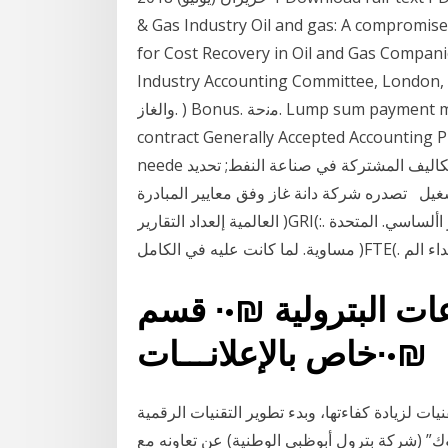
& Gas Industry Oil and gas: A compromis
for Cost Recovery in Oil and Gas Compani
Industry Accounting Committee, Lon آب (أغسطس) 2012 ﻭﺤﺩﺓ ﻗﻴﺎﺱ ﻟﻜل ﻤﻥ ﺍﻟﻨﻔﻁ.
ﻭﺍﻟﻐﺎﺯ. ) Bonus. ﻣﻧﺣﺔ. Lump sum payment made for mineral (oil, gas, or mining) rights, or at
contract Generally Accepted Accounting P
neede المعالجة المحاسبية لمرحلة الانتاج والتشغيل; طرق توزيع التكاليف المشتركة في صناعة النفط; تحديد
لتشغيل تصدره شركة دانة غاز وفق معايير المبادرة
العالمية إلعداد التقارير )GRI(:. الخيار األساسي. المتحدة )UNGC( و رابﻁة صناعة النفﻁ تكاليف تشغيلية
م األداء الم
عات البترولية ₪•∙ قسم
خاص بالإعلانـــات∙•₪
ات لزيادة كفاءتها، وبدء تطوير التقنيات الرقمية
ك” (شركة بترول أبوظبي الوطنية) عن تعاونه مع