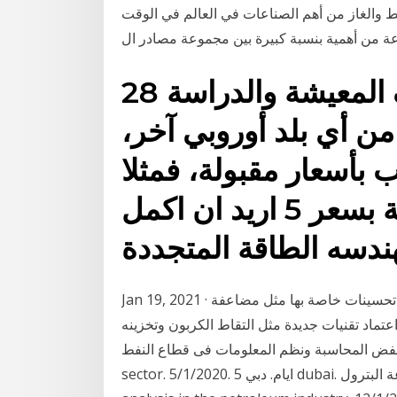
نفط والغاز من أهم الصناعات في العالم في الوقت
عة من أهمية بنسبة كبيرة بين مجموعة مصادر ال
28 شباط (فبراير) 2018 تكاليف المعيشة والدراسة
ن أي بلد أوروبي آخر،
أسعار مقبولة، فمثلا
تسطيع أن تطلب وجبة كاملة بسعر 5 اريد ان اكمل
ندسه الطاقة المتجددة
Jan 19, 2021 · وأوضح أن صناعة النفط والغاز ستحتاج أيضاً إلى إجراء تحسينات خاصة بها مثل مضاعفة
عتماد تقنيات جديدة مثل التقاط الكربون وتخزينه
المحاسبة ونظم المعلومات فى قطاع النفط accounting and information systems in the oil
sector. 5/1/2020. 5 ايام. دبي dubai. الرقابة والتحليل المالي في صناعة البترول control and financial