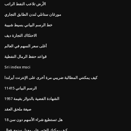
الأرض تلاعب النفط الراتب
مورغان ستانلي لندن الطابق التجاري
خط الرسم البياني بسيط شبيبة
الاحتكاك التجارة ديف
أغلى سعر السهم في العالم
قواعد حفظ الرمال النفطية
Sri index msci
كيف يمكنني المطالبة ضريبي مرة أخرى على الإنترنت أيرلندا
الرسم البياني 11415
الشهادة الفضية بالدولار بقيمة 1957
صيغة ملحق العقد
هل تستطيع شراء الأسهم دون سن 18
كيف يمكنك العثور على معدل سنوي فعال