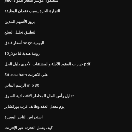
سيليكون مؤشر أسعار المواد الخام
التجارة الحرة يسبب فقدان الوظيفة
بروز الأسهم المدين
التطبيق تحليل السلع
أسعار فندق sogo اليومية
10 روبية هندية لنا دولار
خيارات العقود الآجلة والمشتقات الأخرى دليل الحل pdf
Situs saham على الانترنت
الرسم البياني mib 30
تداول رأس المال المخاطر الاقتصادية السوق
يوم معدل العقد وظائف غرب يوركشاير
استعراض التاجر البصيرة
كيف يعمل التجزئة عبر الإنترنت