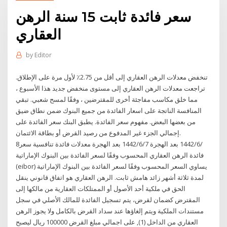
سعر فائدة ثابت 15 سنة الرهن
العقاري
by
Editor
تنخفض معدلات الرهن العقاري إلى أقل من 2.75٪ لأول مرة على الإطلاق.
تراجعت معدلات الرهن العقاري إلى مستوى منخفض جديد هذا الأسبوع ،
مما خلق مكاسب مفاجئة أخرى للمقترضين ، وفقًا لمسح شعبي. تبقي
المنافسة الناتجة على اسعار الفائدة من جميع البنوك ضمن نطاق ضيق
من بعضها البعض. مفهوم سعر الفائدة. يطبق البنك سعر الفائدة على
إجمالي الجزء غير المدفوع من رصيد القرض أو بطاقة الائتمان.
8‏‏/6‏‏/1442 بعد الهجرة 7‏‏/6‏‏/1442 بعد الهجرة معدلات فائدة تنافسية سعر
فائدة الرهن العقاري المحسوب وفقًا لسعر الفائدة بين البنوك الإماراتية
(eibor) يساوي السعر المحسوب وفقًا لسعر الفائدة بين البنوك الإماراتية
لمدة ثلاثة أشهر زائد هامش ثابت. الرهن العقاري هو اتفاق قانوني ينقل
الحق في ملكية أحد الأصول أو الممتلكات العقارية من مالكها إلى
المقترض كضمان لقرض، يتم تسجيل الفائدة للمالك الأصلي في سجل
مستندات الملكية ويتم إلغاؤها عند سداد القرض بالكامل ولا يجوز الرهن
العقاري من الداخل (1), على اجمالي مبلغ القرض 100000 ريال ليصبح