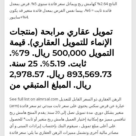
الناتج 2.64% كهامش ربح ويماثل سعر فائدة سنوي 5%. قرض بمعدل
فائدة ثابت = 6%، بينما نفس القرض بمعدل فائدة متغير قد يكون
4%+سايبور.
تمويل عقاري مرابحة (منتجات
الإنماء للتمويل العقاري). قيمة
التمويل 500,000 ريال. 79%.
ثابت. 5.19%. 25 سنة.
893,569.73 ريال. 2,978.57
ريال. المبلغ المتبقي من
See full list on almrsal.com الرهن العقاري ذو السعر القابل للتعديل
(arm) عبارة عن قرض سكني يحتوي على سعر ثابت مبدئي ثم سعر فائدة
متغير بشكل دوري. مدة تمويل تصل إلى 20 سنة; يقدم المنتج هامش ربح
تنافسي مميز مع إمكانية إختيار العميل هامش ربح متغير أو ثابت* للحصول
على أعلى مبلغ تمويل ، سيقوم البنك بإحتساب إيرادات المبنى و أي
مصادر مالية آخرى وتشمل مميزات الرهن العقاري ما يلي: سعر فائدة