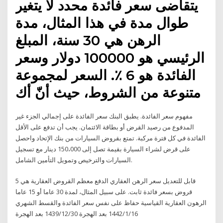
يتقاضى سعر فائدة محدد لا يتغير
طوال مدة في هذا المثال، مدة
الرهن هي 30 سنة، المبلغ
الرئيسي هو 100000 دولار وسعر
الفائدة هو 6 ٪. السعر لمجموعة
متنوعة من الشروط، حيث أنّ أك
مفهوم سعر الفائدة. يطبق البنك سعر الفائدة على إجمالي الجزء غير
المدفوع من رصيد القرض أو بطاقة الائتمان. يجب أن تدفع على الأقل
الفائدة في كل فترة مركبة. تمتع بقروض السيارات من بنك الإتحاد واحصل
على قرض لشراء السيارة بقيمة تصل إلى 150،000 دينار مع تسجيل
السيارات والترخيص وتمويل التأمين الشامل.
5 قابل للتعديل سعر الرهن العقاري الدفع معظم القروض العقارية هي
قروض بسعر فائدة ثابت. على سبيل المثال، لمدة 30 عاما أو 15 عاما
الرهون العقارية القياسية حفاظ على نفس سعر الفائدة والقسط الشهري
16‏‏/1‏‏/1442 بعد الهجرة 30‏‏/12‏‏/1439 بعد الهجرة