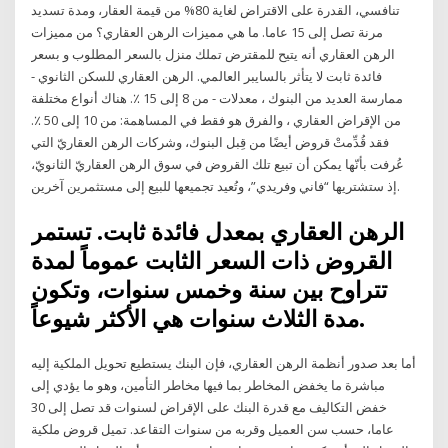
تنافسي، القدرة على الاقتراض لغاية 80% من قيمة العقار، ومدة تسديد
مرنة تصل إلى 15 عاما. ما هي مميزات الرهن العقاري؟ من مميزات
الرهن العقاري أنه يتيح للمقترض تملك منزل بالسعر المطلوب و بسعر
فائدة ثابت لا يتأثر بالسايبر العالمي. الرهن العقاري للسكن الثانوي -
ممارسة العديد من البنوك ، معدلات - من 8 إلى 15 ٪. هناك أنواع مختلفة
من الإقراض العقاري ، والفرق هو فقط في المساهمة: من 10 إلى 50 ٪.
فقد قُدِّمتْ قروض أيضًا من قِبل البنوك، وشركات الرهن العقاريّ التي
عُرفت بأنّها يمكن أن تبيع تلك القروض في سوق الرهن العقاريّ الثانويّ،
إذ ستشتريها “فاني وفريدي”، وتُعيد تجميعها للبيع إلى مستثمرين آخرين.
الرهن العقاري بمعدل فائدة ثابت. تستمر
القروض ذات السعر الثابت عموماً لمدة
تتراوح بين سنة وخمس سنوات، وتكون
مدة الثلاث سنوات هي الأكثر شيوعاً.
أما بعد صدور أنظمة الرهن العقاري، فإن البنك يستطيع تحويل الملكية إليه
مباشرة ما يخفض المخاطر بما فيها مخاطر التأمين، وهو ما يؤدي إلى
خفض التكاليف مع قدرة البنك على الإقراض لسنوات قد تصل إلى 30
عاما، حسب سن العميل وقربه من سنوات التقاعد. تميل قروض ملكية