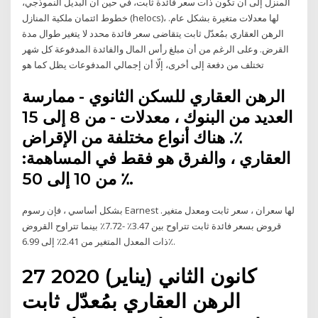
المنزل إلى أن تكون ذات سعر فائدة ثابت، في حين أن البديل النموذجي،
خطوط ائتمان ملكية المنازل (helocs)، لها معدلات متغيرة بشكل عام.
الرهن العقاري بمُعدّل ثابت يتقاضى سعر فائدة محدد لا يتغير طوال مدة
القرض. وعلى الرغم من أن مبلغ رأس المال والفائدة المدفوعة كل شهر
تختلف من دفعة إلى أخرى، إلّا أن إجمالي المدفوعات يظل كما هو
الرهن العقاري للسكن الثانوي - ممارسة
العديد من البنوك ، معدلات - من 8 إلى 15
٪. هناك أنواع مختلفة من الإقراض
العقاري ، والفرق هو فقط في المساهمة:
من 10 إلى 50 ٪.
بشكل أساسي ، فإن رسوم Earnest لها سعران ، سعر ثابت ومعدل متغير.
قروض بسعر فائدة ثابت تتراوح بين 3.47٪ -7.72٪ بينما تتراوح القروض
ذات المعدل المتغير من 2.41٪ إلى 6.99٪.
27 كانون الثاني (يناير) 2020
الرهن العقاري بمُعدّل ثابت